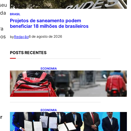
seu
ada
BRASIL
Projetos de saneamento podem
beneficiar 18 milhões de brasileiros
ra
mos
6 de agosto de 2026
by
Redação
POSTS RECENTES
ECONOMIA
CAIXA e iFood facilitam
financiamento de motos e
bicicletas elétricas para
entregadores
ECONOMIA
ApexBrasil participa de
r
convênio para investimento
de R$ 2,63 milhões em