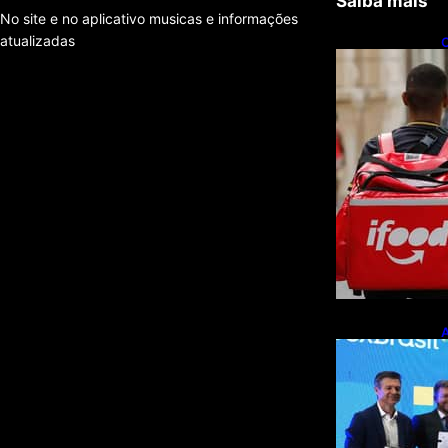
Saiba mais
No site e no aplicativo musicas e informações
atualizadas
C
f
e
A
p
m