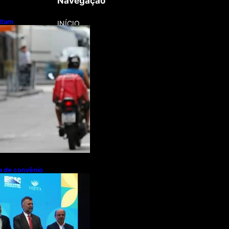
Navegação
litam
INÍCIO
otos e bicicletas
regadores
pa de convênio
de R$ 2,63
ações de cachaça