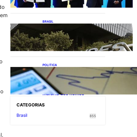
exportações de cachaça
do
Sem
BRASIL
Projetos de saneamento
podem beneficiar 18
milhões de brasileiros
o
POLITICA
TCU lista mais de 6 mil
responsáveis com contas
irregulares; Nordeste e
Sudeste concentram
ão
maioria dos nomes
CATEGOR
IAS
Brasil
855
l.