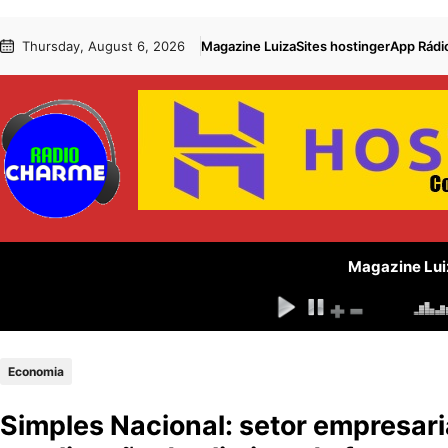
Pular
Skip
Thursday, August 6, 2026
Magazine Luiza
Sites hostinger
App Rádi
para
to
o
content
conteúdo
Magazine Lui
Economia
Simples Nacional: setor empresar