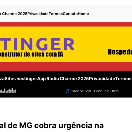
o Charme 2025
Privacidade
Termos
Contato
Home
za
Sites hostinger
App Rádio Charme 2025
Privacidade
Termos
ial de MG cobra urgência na