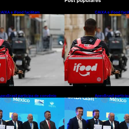
Post populares
AIXA e iFood facilitam
CAIXA e iFood faci
inanciamento de motos e bicicletas
financiamento de m
létricas para entregadores
elétricas para ent
pexBrasil participa de convênio
ApexBrasil partici
ara investimento de R$ 2,63
para investimento 
ilhões em exportações de cachaça
milhões em export