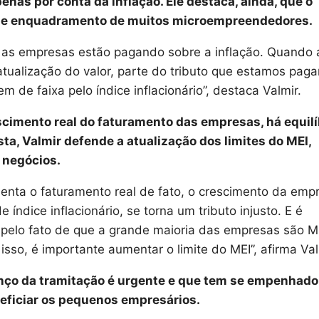
s por conta da inflação. Ele destaca, ainda, que o
a de enquadramento de muitos microempreendedores.
je as empresas estão pagando sobre a inflação. Quando 
tualização do valor, parte do tributo que estamos pag
 de faixa pelo índice inflacionário”, destaca Valmir.
scimento real do faturamento das empresas, há equilí
ta, Valmir defende a atualização dos limites do MEI,
 negócios.
nta o faturamento real de fato, o crescimento da emp
índice inflacionário, se torna um tributo injusto. E é
, pelo fato de que a grande maioria das empresas são M
sso, é importante aumentar o limite do MEI”, afirma Val
anço da tramitação é urgente e que tem se empenhado
eficiar os pequenos empresários.