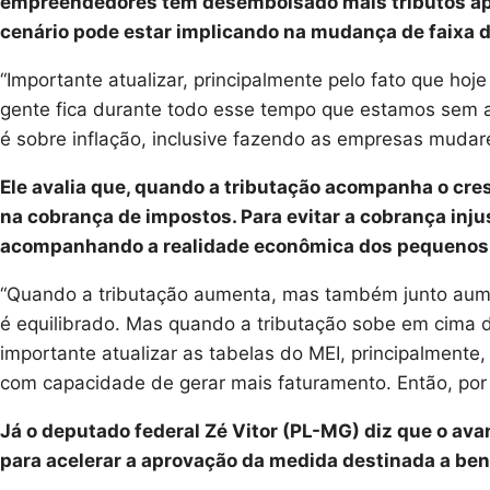
empreendedores têm desembolsado mais tributos apena
cenário pode estar implicando na mudança de faix
“Importante atualizar, principalmente pelo fato que ho
gente fica durante todo esse tempo que estamos sem a
é sobre inflação, inclusive fazendo as empresas mudarem
Ele avalia que, quando a tributação acompanha o cre
na cobrança de impostos. Para evitar a cobrança injus
acompanhando a realidade econômica dos pequenos
“Quando a tributação aumenta, mas também junto aume
é equilibrado. Mas quando a tributação sobe em cima de 
importante atualizar as tabelas do MEI, principalmente
com capacidade de gerar mais faturamento. Então, por i
Já o deputado federal Zé Vitor (PL-MG) diz que o av
para acelerar a aprovação da medida destinada a ben