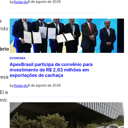
6 de agosto de 2026
by
Redação
a
ando
brio
ECONOMIA
ApexBrasil participa de convênio para
investimento de R$ 2,63 milhões em
exportações de cachaça
resa
6 de agosto de 2026
by
Redação
EI e
mir.