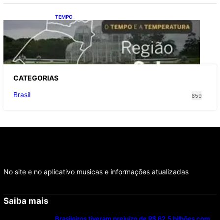
TEMPO
O TEMPO E A TEMPERATURA: Sul terá
chuva, frio e possibilidade de trovoadas
neste domingo (9)
CATEGOR
IAS
Brasil
859
No site e no aplicativo musicas e informações atualizadas
Saiba mais
Brasileiros tiveram prejuízo de R$ 62,5 bilhões com