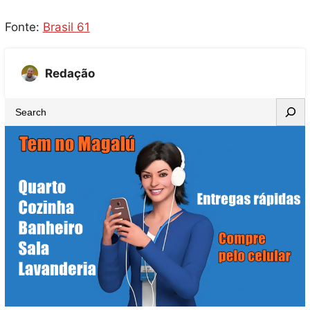
Fonte:
Brasil 61
Redação
S
e
a
r
c
h