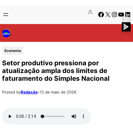
Pular
Skip
Facebook
X
Instagra
Youtu
Lin
para
to
o
content
conteúdo
Economia
Setor produtivo pressiona por
atualização ampla dos limites de
faturamento do Simples Nacional
Posted by
Redação
–
12 de maio de 2026