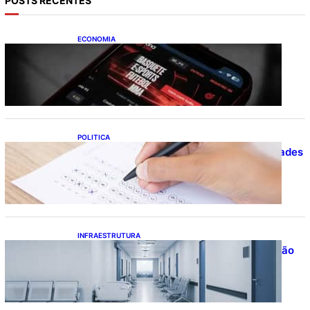
POSTS RECENTES
ECONOMIA
Brasileiros tiveram prejuízo de R$ 62,5
bilhões com bets em 2025
POLITICA
Concursos públicos oferecem oportunidades
mesmo durante o calendário eleitoral
INFRAESTRUTURA
Bahia pode economizar mais de R$ 1 bilhão
na saúde com universalização do
saneamento, aponta estudo