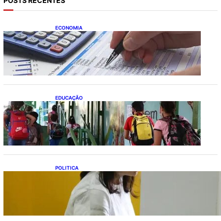
POSTS RECENTES
ECONOMIA
Busca dos brasileiros por crédito cresce
16,5%; Mato Grosso lidera ranking entre
estados
EDUCAÇÃO
Ensino fundamental melhora nas redes
municipais
POLITICA
Justiça Eleitoral prevê orçamento de R$ 13,9
bilhões para 2027; proposta segue para
PLOA