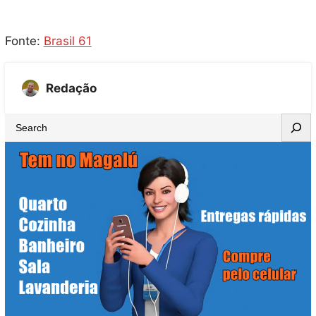
Fonte:
Brasil 61
Redação
S
e
a
r
c
h