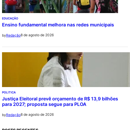
EDUCAÇÃO
Ensino fundamental melhora nas redes municipais
8 de agosto de 2026
by
Redação
POLITICA
Justiça Eleitoral prevê orçamento de R$ 13,9 bilhões
para 2027; proposta segue para PLOA
8 de agosto de 2026
by
Redação