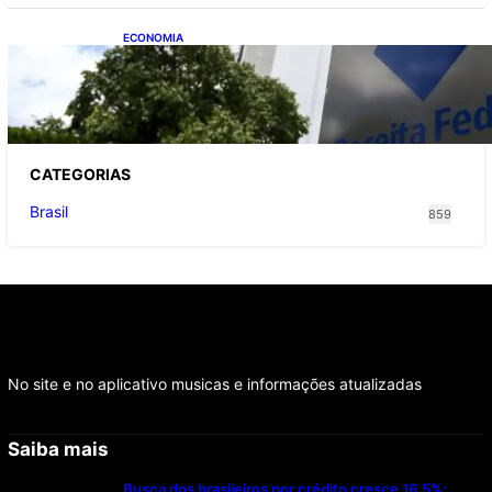
ECONOMIA
Receita Federal: novo cronograma da
reforma tributária amplia prazo para o
Simples Nacional
CATEGOR
IAS
Brasil
859
No site e no aplicativo musicas e informações atualizadas
Saiba mais
Busca dos brasileiros por crédito cresce 16,5%;