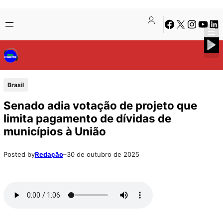
Pular
Skip
Facebook
X
Instagra
Youtu
Lin
para
to
o
content
conteúdo
Brasil
Senado adia votação de projeto que
limita pagamento de dívidas de
municípios à União
Posted by
Redação
–
30 de outubro de 2025