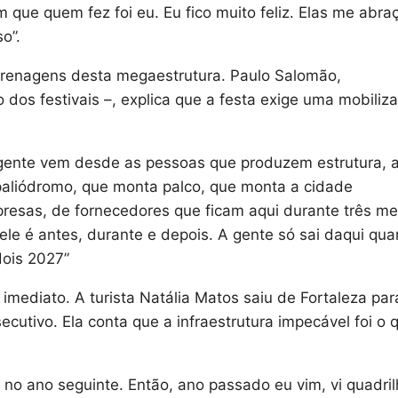
que quem fez foi eu. Eu fico muito feliz. Elas me abra
o”.
grenagens desta megaestrutura. Paulo Salomão,
dos festivais –, explica que a festa exige uma mobiliz
a gente vem desde as pessoas que produzem estrutura, 
paliódromo, que monta palco, que monta a cidade
presas, de fornecedores que ficam aqui durante três me
le é antes, durante e depois. A gente só sai daqui qu
dois 2027”
imediato. A turista Natália Matos saiu de Fortaleza par
utivo. Ela conta que a infraestrutura impecável foi o 
no ano seguinte. Então, ano passado eu vim, vi quadril