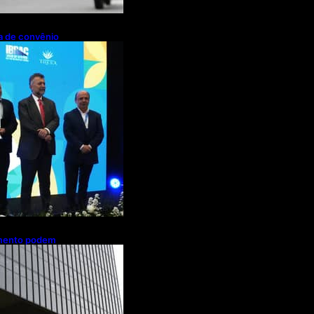
pa de convênio
de R$ 2,63
ações de cachaça
amento podem
es de brasileiros