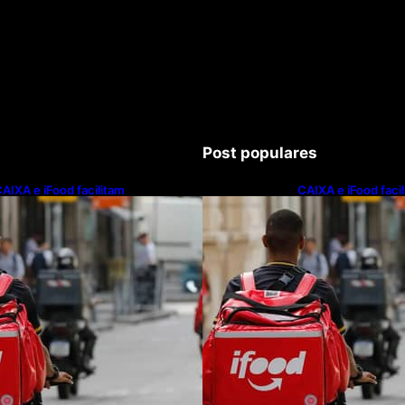
Post populares
AIXA e iFood facilitam
CAIXA e iFood faci
inanciamento de motos e bicicletas
financiamento de m
létricas para entregadores
elétricas para ent