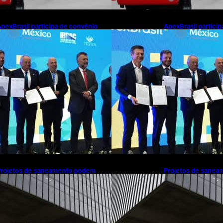
pexBrasil participa de convênio
ApexBrasil partici
ara investimento de R$ 2,63
para investimento 
ilhões em exportações de cachaça
milhões em export
Projetos de saneamento podem
Projetos de sane
eneficiar 18 milhões de brasileiros
beneficiar 18 milhõ