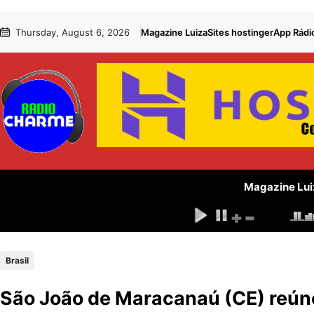
Pular
Skip
Thursday, August 6, 2026
Magazine Luiza
Sites hostinger
App Rádi
para
to
o
content
conteúdo
Magazine Lui
Brasil
São João de Maracanaú (CE) reúne