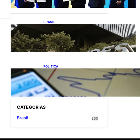
exportações de cachaça
BRASIL
Projetos de saneamento
podem beneficiar 18
milhões de brasileiros
POLITICA
TCU lista mais de 6 mil
responsáveis com contas
irregulares; Nordeste e
Sudeste concentram
maioria dos nomes
CATEGOR
IAS
Brasil
855