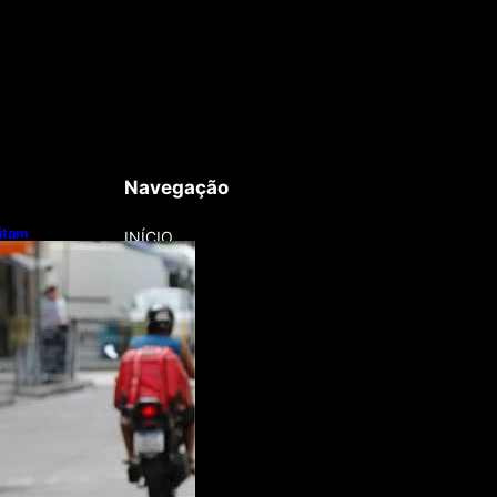
Navegação
litam
INÍCIO
otos e bicicletas
regadores