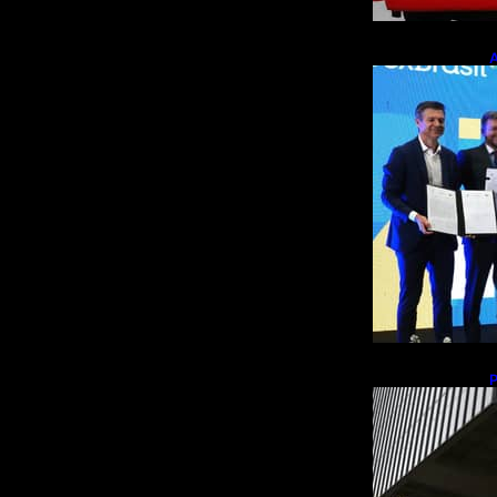
A
p
m
b