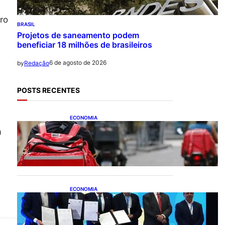
ro
BRASIL
Projetos de saneamento podem
beneficiar 18 milhões de brasileiros
s
6 de agosto de 2026
by
Redação
POSTS RECENTES
ECONOMIA
CAIXA e iFood facilitam
a
financiamento de motos e
bicicletas elétricas para
entregadores
ECONOMIA
ApexBrasil participa de
convênio para investimento
de R$ 2,63 milhões em