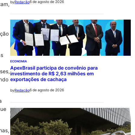
6 de agosto de 2026
by
Redação
çam,
ação
as
ECONOMIA
ApexBrasil participa de convênio para
ses,
investimento de R$ 2,63 milhões em
exportações de cachaça
ando
6 de agosto de 2026
by
Redação
a
que
has,