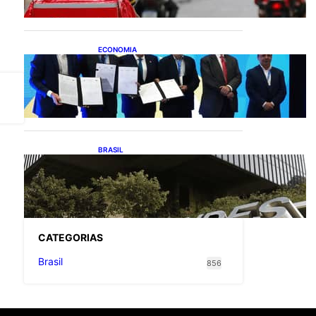
entregadores
ECONOMIA
ApexBrasil participa de
convênio para investimento
de R$ 2,63 milhões em
exportações de cachaça
BRASIL
Projetos de saneamento
podem beneficiar 18
milhões de brasileiros
CATEGOR
IAS
Brasil
856