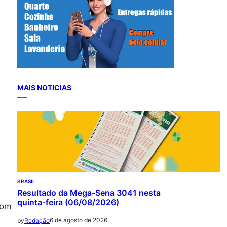
r
c
h
MAIS NOTICIAS
BRASIL
Resultado da Mega-Sena 3041 nesta
quinta-feira (06/08/2026)
com
6 de agosto de 2026
by
Redação