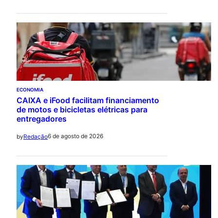
ECONOMIA
CAIXA e iFood facilitam financiamento
de motos e bicicletas elétricas para
entregadores
6 de agosto de 2026
by
Redação