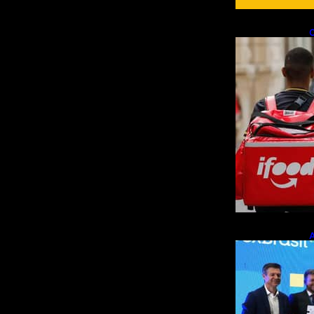
C
f
e
A
p
m