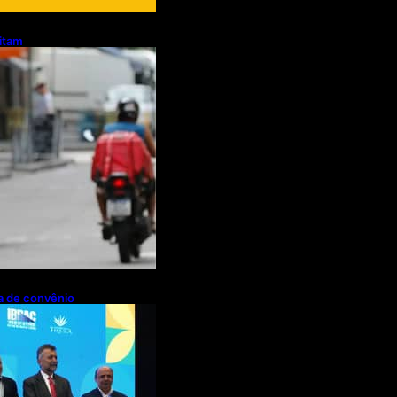
litam
otos e bicicletas
regadores
pa de convênio
de R$ 2,63
ações de cachaça