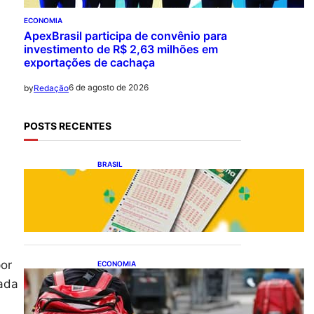
ECONOMIA
ApexBrasil participa de convênio para
investimento de R$ 2,63 milhões em
exportações de cachaça
6 de agosto de 2026
by
Redação
POSTS RECENTES
BRASIL
Resultado da Mega-Sena
3041 nesta quinta-feira
(06/08/2026)
or
ECONOMIA
CAIXA e iFood facilitam
cada
financiamento de motos e
bicicletas elétricas para