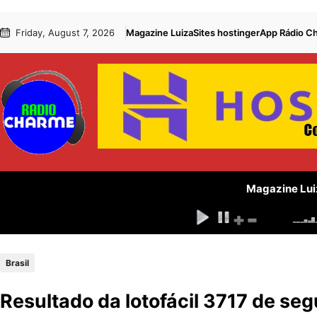
Pular
Skip
Friday, August 7, 2026
Magazine Luiza
Sites hostinger
App Rádio C
para
to
o
content
conteúdo
Magazine Lui
Brasil
Resultado da lotofácil 3717 de se