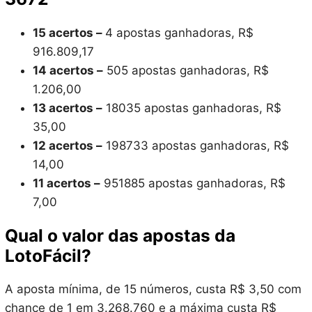
15 acertos –
4 apostas ganhadoras, R$
916.809,17
14 acertos –
505 apostas ganhadoras, R$
1.206,00
13 acertos –
18035 apostas ganhadoras, R$
35,00
12 acertos –
198733 apostas ganhadoras, R$
14,00
11 acertos –
951885 apostas ganhadoras, R$
7,00
Qual o valor das apostas da
LotoFácil?
A aposta mínima, de 15 números, custa R$ 3,50 com
chance de 1 em 3.268.760 e a máxima custa R$