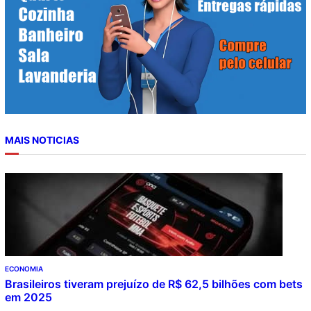
h
MAIS NOTICIAS
ECONOMIA
Brasileiros tiveram prejuízo de R$ 62,5 bilhões com bets
em 2025