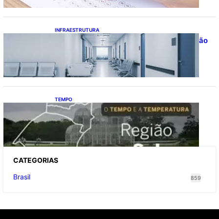
INFRAESTRUTURA
Bahia pode economizar mais de R$ 1 bilhão
na saúde com universalização do
saneamento, aponta estudo
TEMPO
O TEMPO E A TEMPERATURA: Sul terá
chuva, frio e possibilidade de trovoadas
neste domingo (9)
CATEGOR
IAS
Brasil
859