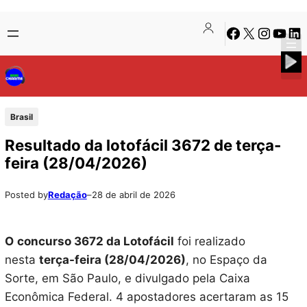
Pular
Skip
Facebook
X
Instagra
Youtu
Lin
para
to
o
content
conteúdo
Brasil
Resultado da lotofácil 3672 de terça-
feira (28/04/2026)
Posted by
Redação
–
28 de abril de 2026
O
concurso 3672 da Lotofácil
foi realizado
nesta
terça-feira (28/04/2026)
, no Espaço da
Sorte, em São Paulo, e divulgado pela Caixa
Econômica Federal. 4 apostadores acertaram as 15