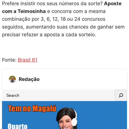
Prefere insistir nos seus números da sorte?
Aposte
com a Teimosinha
e concorra com a mesma
combinação por 3, 6, 12, 18 ou 24 concursos
seguidos, aumentando suas chances de ganhar sem
precisar refazer a aposta a cada sorteio.
Fonte:
Brasil 61
Redação
S
e
a
r
c