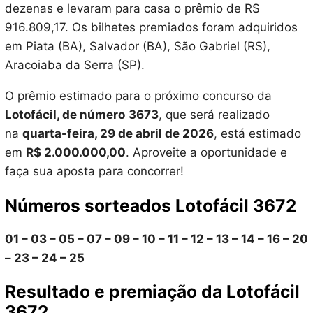
dezenas e levaram para casa o prêmio de R$
916.809,17. Os bilhetes premiados foram adquiridos
em Piata (BA), Salvador (BA), São Gabriel (RS),
Aracoiaba da Serra (SP).
O prêmio estimado para o próximo concurso da
Lotofácil, de número
3673
, que será realizado
na
quarta-feira, 29 de abril de 2026
, está estimado
em
R$ 2.000.000,00
. Aproveite a oportunidade e
faça sua aposta para concorrer!
Números sorteados Lotofácil 3672
01 – 03 – 05 – 07 – 09 – 10 – 11 – 12 – 13 – 14 – 16 – 20
– 23 – 24 – 25
Resultado e premiação da Lotofácil
3672