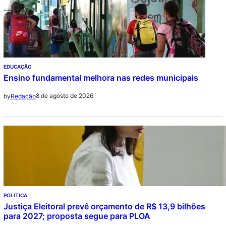
EDUCAÇÃO
Ensino fundamental melhora nas redes municipais
8 de agosto de 2026
by
Redação
POLITICA
Justiça Eleitoral prevê orçamento de R$ 13,9 bilhões
para 2027; proposta segue para PLOA