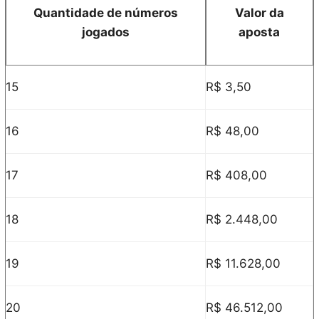
Quantidade de números
Valor da
jogados
aposta
15
R$ 3,50
16
R$ 48,00
17
R$ 408,00
18
R$ 2.448,00
19
R$ 11.628,00
20
R$ 46.512,00