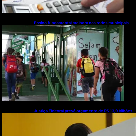
Ensino fundamental melhora nas redes municipais
Justiça Eleitoral prevê orçamento de R$ 13,9 bilhões
para 2027; proposta segue para PLOA