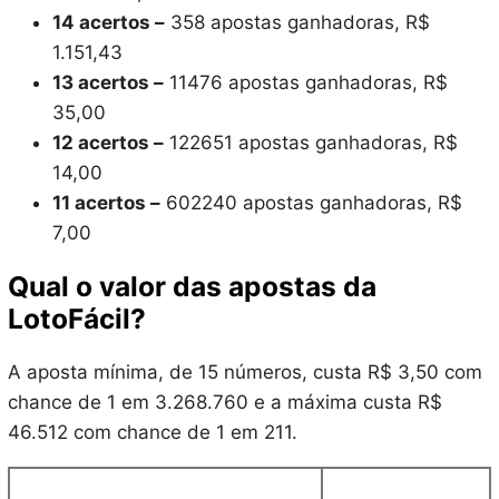
14 acertos –
358 apostas ganhadoras, R$
1.151,43
13 acertos –
11476 apostas ganhadoras, R$
35,00
12 acertos –
122651 apostas ganhadoras, R$
14,00
11 acertos –
602240 apostas ganhadoras, R$
7,00
Qual o valor das apostas da
LotoFácil?
A aposta mínima, de 15 números, custa R$ 3,50 com
chance de 1 em 3.268.760 e a máxima custa R$
46.512 com chance de 1 em 211.