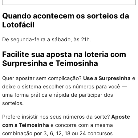
Quando acontecem os sorteios da
Lotofácil
De segunda-feira a sábado, às 21h.
Facilite sua aposta na loteria com
Surpresinha e Teimosinha
Quer apostar sem complicação?
Use a Surpresinha
e
deixe o sistema escolher os números para você —
uma forma prática e rápida de participar dos
sorteios.
Prefere insistir nos seus números da sorte?
Aposte
com a Teimosinha
e concorra com a mesma
combinação por 3, 6, 12, 18 ou 24 concursos