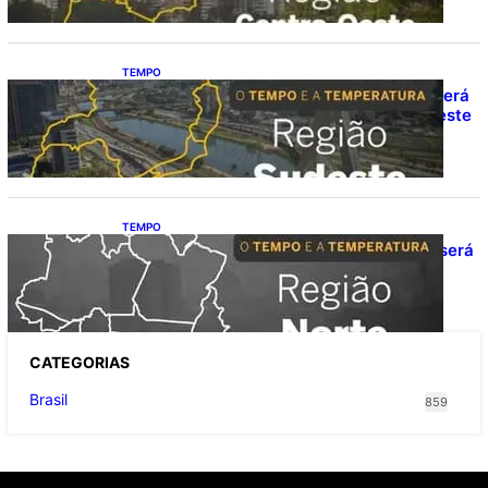
TEMPO
O TEMPO E A TEMPERATURA: Sudeste terá
calor e possibilidade de chuva isolada neste
domingo (9)
TEMPO
O TEMPO E A TEMPERATURA: domingo será
de pancadas de chuva entre Amazonas,
Acre e Roraima
CATEGOR
IAS
Brasil
859