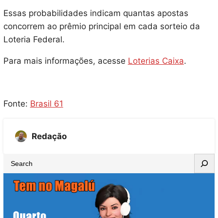
Essas probabilidades indicam quantas apostas
concorrem ao prêmio principal em cada sorteio da
Loteria Federal.
Para mais informações, acesse
Loterias Caixa
.
Fonte:
Brasil 61
Redação
S
e
a
r
c