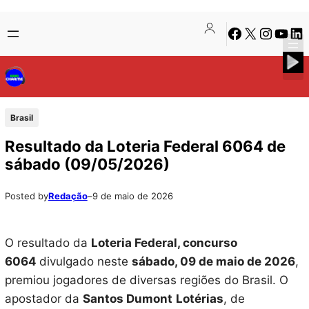
Pular
Skip
Facebook
X
Instagra
Youtu
Lin
para
to
o
content
conteúdo
Brasil
Resultado da Loteria Federal 6064 de
sábado (09/05/2026)
Posted by
Redação
–
9 de maio de 2026
O resultado da
Loteria Federal, concurso
6064
divulgado neste
sábado
, 09 de maio de 2026
,
premiou jogadores de diversas regiões do Brasil. O
apostador da
Santos Dumont
Lotérias
, de