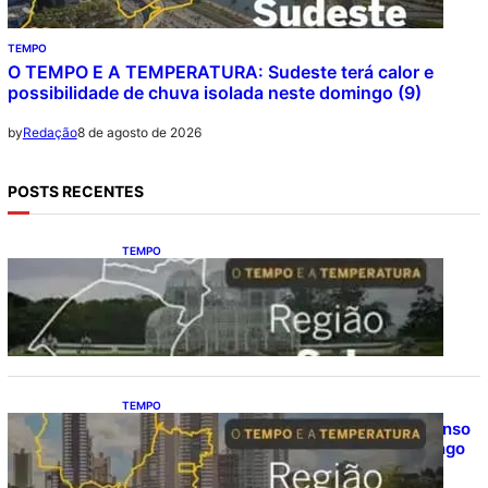
TEMPO
O TEMPO E A TEMPERATURA: Sudeste terá calor e
possibilidade de chuva isolada neste domingo (9)
8 de agosto de 2026
by
Redação
POSTS RECENTES
TEMPO
O TEMPO E A TEMPERATURA: Sul terá
chuva, frio e possibilidade de trovoadas
neste domingo (9)
TEMPO
O TEMPO E A TEMPERATURA: calor intenso
predomina no Centro-Oeste neste domingo
(9)