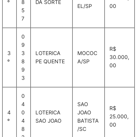
º
8
DA SORTE
EL/SP
00
5
7
0
9
R$
3
3
LOTERICA
MOCOC
30.000,
º
8
PE QUENTE
A/SP
00
9
3
0
4
SAO
R$
4
0
LOTERICA
JOAO
25.000,
º
4
SAO JOAO
BATISTA
00
8
/SC