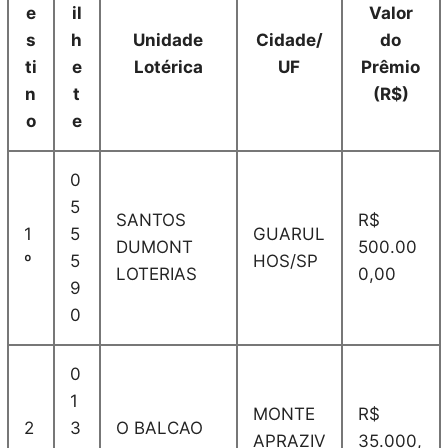
e
il
Valor
s
h
Unidade
Cidade/
do
ti
e
Lotérica
UF
Prêmio
n
t
(R$)
o
e
0
5
SANTOS
R$
1
5
GUARUL
DUMONT
500.00
º
5
HOS/SP
LOTERIAS
0,00
9
0
0
1
MONTE
R$
2
3
O BALCAO
APRAZIV
35.000,