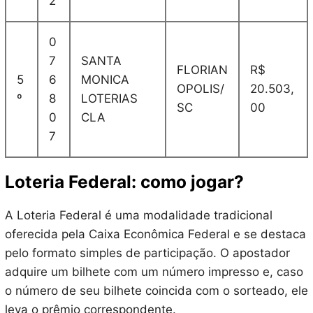
2
0
7
SANTA
FLORIAN
R$
5
6
MONICA
OPOLIS/
20.503,
º
8
LOTERIAS
SC
00
0
CLA
7
Loteria Federal: como jogar?
A Loteria Federal é uma modalidade tradicional
oferecida pela Caixa Econômica Federal e se destaca
pelo formato simples de participação. O apostador
adquire um bilhete com um número impresso e, caso
o número de seu bilhete coincida com o sorteado, ele
leva o prêmio correspondente.