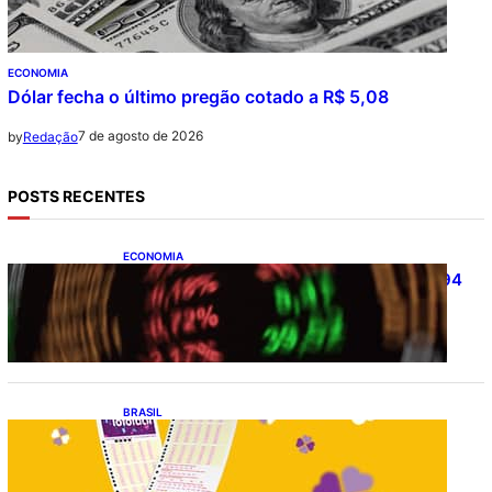
ECONOMIA
Dólar fecha o último pregão cotado a R$ 5,08
7 de agosto de 2026
by
Redação
POSTS RECENTES
ECONOMIA
Ibovespa fecha último pregão aos 172.494
pontos
BRASIL
Resultado da lotofácil 3756: sorteio de
sexta-feira (07/08/2026)