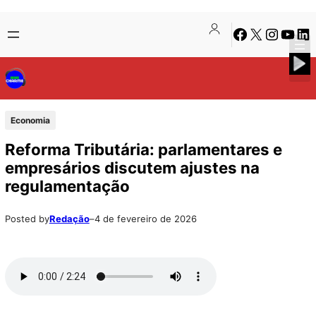
Pular
Skip
Facebook
X
Instagra
Youtu
Lin
para
to
o
content
conteúdo
Economia
Reforma Tributária: parlamentares e
empresários discutem ajustes na
regulamentação
Posted by
Redação
–
4 de fevereiro de 2026