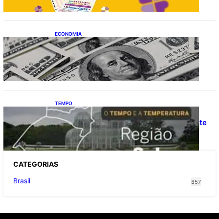
ECONOMIA
Dólar fecha o último pregão cotado a R$
5,08
TEMPO
O TEMPO E A TEMPERATURA: Confira a
previsão do tempo para a Região Sul neste
sábado (8)
CATEGOR
IAS
Brasil
857