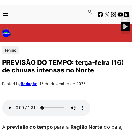
Pular
Skip
Facebook
X
Instagra
Youtu
Lin
para
to
o
content
conteúdo
Tempo
PREVISÃO DO TEMPO: terça-feira (16)
de chuvas intensas no Norte
Posted by
Redação
–
15 de dezembro de 2025
A
previsão do tempo
para a
Região Norte
do país,