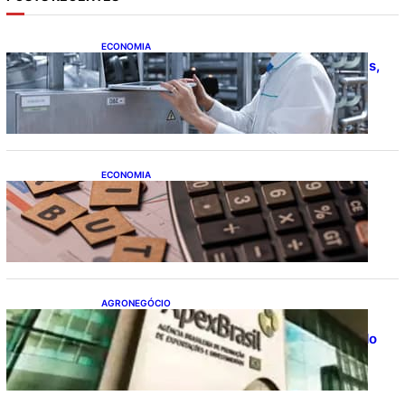
ECONOMIA
CNI: indústria investe em máquinas novas,
mas modernização tecnológica avança
lentamente
ECONOMIA
Após pedido de entidades empresariais,
Receita flexibiliza regras da Reforma
Tributária
AGRONEGÓCIO
Outlook Agro Brasil: planejamento e
inovação pautam debates sobre futuro do
agronegócio