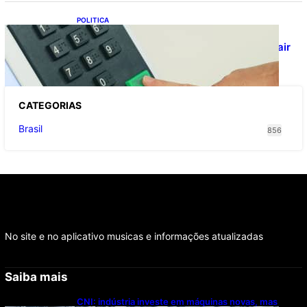
POLITICA
Viracasacas? Em 2022, 259 municípios
votaram mais em Lula no 1º turno e em Jair
no 2º
CATEGOR
IAS
Brasil
856
No site e no aplicativo musicas e informações atualizadas
Saiba mais
CNI: indústria investe em máquinas novas, mas