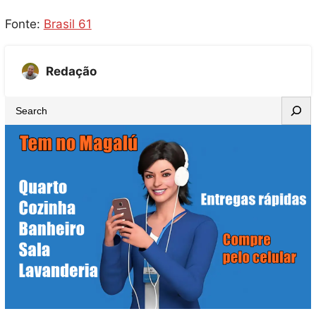
Fonte:
Brasil 61
Redação
S
e
a
r
c
h