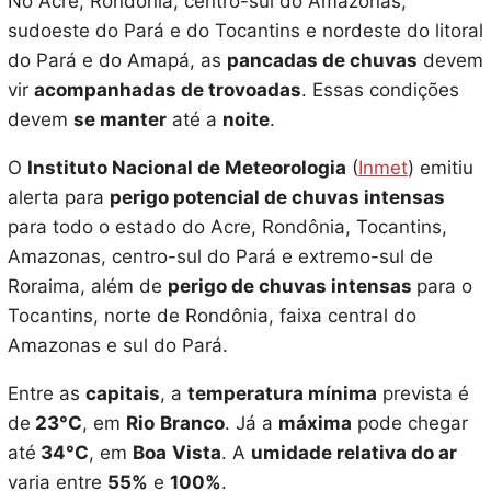
No Acre, Rondônia, centro-sul do Amazonas,
sudoeste do Pará e do Tocantins e nordeste do litoral
do Pará e do Amapá, as
pancadas de chuvas
devem
vir
acompanhadas de trovoadas
. Essas condições
devem
se manter
até a
noite
.
O
Instituto Nacional de Meteorologia
(
Inmet
) emitiu
alerta para
perigo potencial de chuvas intensas
para todo o estado do Acre, Rondônia, Tocantins,
Amazonas, centro-sul do Pará e extremo-sul de
Roraima, além de
perigo de chuvas intensas
para o
Tocantins, norte de Rondônia, faixa central do
Amazonas e sul do Pará.
Entre as
capitais
, a
temperatura mínima
prevista é
de
23°C
, em
Rio
Branco
. Já a
máxima
pode chegar
até
34°C
, em
Boa
Vista
. A
umidade relativa do ar
varia entre
55%
e
100%
.