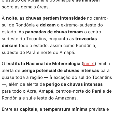
o estado de Roraima e do Amapá e
se mantêm
sobre as demais áreas.
À
noite
, as
chuvas perdem intensidade
no centro-
sul de Rondônia e
deixam
o extremo-sudeste do
estado. As
pancadas de chuva tomam
o centro-
sudeste do Tocantins, enquanto as
trovoadas
deixam
todo o estado, assim como Rondônia,
sudeste do Pará e norte do Amapá.
O
Instituto Nacional de Meteorologia
(
Inmet
) emitiu
alerta de
perigo potencial de chuvas intensas
para
quase toda a região — à exceção do sul do Tocantins
—, além de alerta de
perigo de chuvas intensas
para todo o Acre, Amapá, centros-norte do Pará e de
Rondônia e sul e leste do Amazonas.
Entre as
capitais
, a
temperatura mínima
prevista é