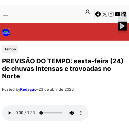
Pular
Skip
Facebook
X
Instagra
Youtu
Lin
para
to
o
content
conteúdo
Tempo
PREVISÃO DO TEMPO: sexta-feira (24)
de chuvas intensas e trovoadas no
Norte
Posted by
Redação
–
23 de abril de 2026