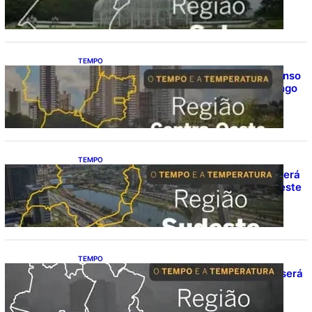
neste domingo (9)
TEMPO
O TEMPO E A TEMPERATURA: calor intenso
predomina no Centro-Oeste neste domingo
(9)
TEMPO
O TEMPO E A TEMPERATURA: Sudeste terá
calor e possibilidade de chuva isolada neste
domingo (9)
TEMPO
O TEMPO E A TEMPERATURA: domingo será
de pancadas de chuva entre Amazonas,
Acre e Roraima