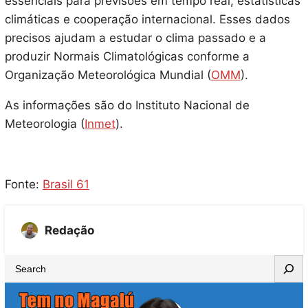
essenciais para previsões em tempo real, estatísticas
climáticas e cooperação internacional. Esses dados
precisos ajudam a estudar o clima passado e a
produzir Normais Climatológicas conforme a
Organização Meteorológica Mundial (
OMM
).
As informações são do Instituto Nacional de
Meteorologia (
Inmet
).
Fonte:
Brasil 61
Redação
S
e
a