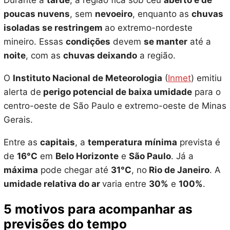
Durante a
tarde
, a região fica sob céu
aberto e de
poucas nuvens
, sem
nevoeiro
, enquanto as
chuvas
isoladas se restringem
ao extremo-nordeste
mineiro. Essas
condições
devem
se manter
até a
noite
, com as
chuvas deixando
a região.
O
Instituto Nacional de Meteorologia
(
Inmet
) emitiu
alerta de
perigo potencial de baixa umidade
para o
centro-oeste de São Paulo e extremo-oeste de Minas
Gerais.
Entre as
capitais
, a
temperatura
mínima
prevista é
de
16°C
em
Belo Horizonte
e
São Paulo
. Já a
máxima
pode chegar até
31°C
, no
Rio de Janeiro
. A
umidade relativa do ar
varia entre
30%
e
100%
.
5 motivos para acompanhar as
previsões do tempo