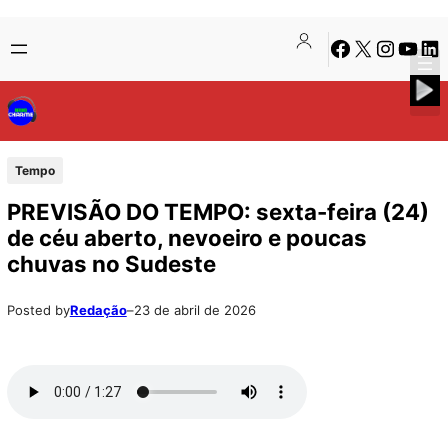
Pular
Skip
Facebook
X
Instagra
Youtu
Lin
para
to
o
content
conteúdo
Tempo
PREVISÃO DO TEMPO: sexta-feira (24)
de céu aberto, nevoeiro e poucas
chuvas no Sudeste
Posted by
Redação
–
23 de abril de 2026