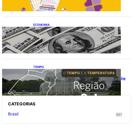
ECONOMIA
Dólar fecha o último pregão cotado a R$
5,08
TEMPO
O TEMPO E A TEMPERATURA: Confira a
previsão do tempo para a Região Sul neste
sábado (8)
CATEGOR
IAS
Brasil
857