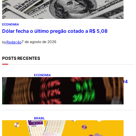
ECONOMIA
Dólar fecha o último pregão cotado a R$ 5,08
7 de agosto de 2026
by
Redação
POSTS RECENTES
ECONOMIA
Ibovespa fecha último pregão aos 172.494
pontos
BRASIL
Resultado da lotofácil 3756: sorteio de
sexta-feira (07/08/2026)