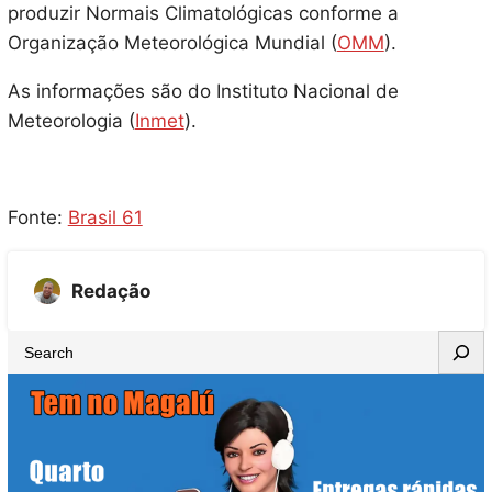
produzir Normais Climatológicas conforme a
Organização Meteorológica Mundial (
OMM
).
As informações são do Instituto Nacional de
Meteorologia (
Inmet
).
Fonte:
Brasil 61
Redação
S
e
a
r
c
h