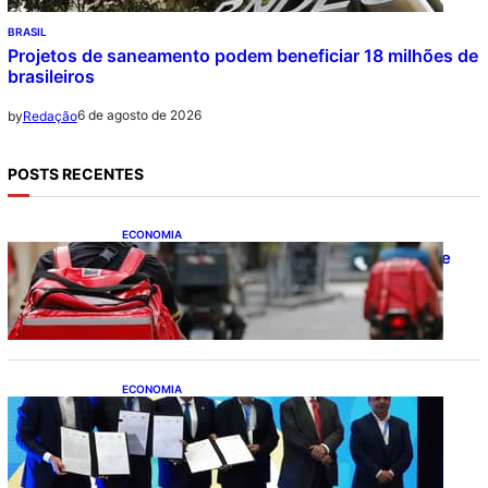
BRASIL
Projetos de saneamento podem beneficiar 18 milhões de
brasileiros
6 de agosto de 2026
by
Redação
POSTS RECENTES
ECONOMIA
CAIXA e iFood facilitam financiamento de
motos e bicicletas elétricas para
entregadores
ECONOMIA
ApexBrasil participa de convênio para
investimento de R$ 2,63 milhões em
exportações de cachaça