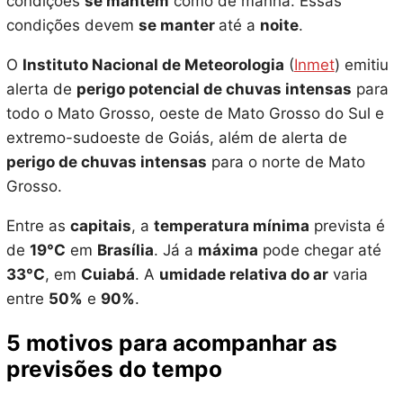
condições
se mantêm
como de manhã. Essas
condições devem
se manter
até a
noite
.
O
Instituto Nacional de Meteorologia
(
Inmet
) emitiu
alerta de
perigo potencial de chuvas intensas
para
todo o Mato Grosso, oeste de Mato Grosso do Sul e
extremo-sudoeste de Goiás, além de alerta de
perigo de chuvas intensas
para o norte de Mato
Grosso.
Entre as
capitais
, a
temperatura mínima
prevista é
de
19°C
em
Brasília
. Já a
máxima
pode chegar até
33°C
, em
Cuiabá
. A
umidade relativa do ar
varia
entre
50%
e
90%
.
5 motivos para acompanhar as
previsões do tempo