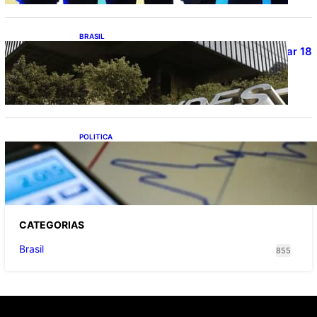
BRASIL
Projetos de saneamento podem beneficiar 18
milhões de brasileiros
POLITICA
TCU lista mais de 6 mil responsáveis com
contas irregulares; Nordeste e Sudeste
concentram maioria dos nomes
CATEGOR
IAS
Brasil
855