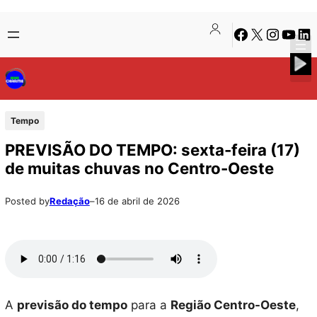
Pular
Skip
Facebook
X
Instagra
Youtu
Lin
para
to
o
content
conteúdo
Tempo
PREVISÃO DO TEMPO: sexta-feira (17)
de muitas chuvas no Centro-Oeste
Posted by
Redação
–
16 de abril de 2026
A
previsão do tempo
para a
Região Centro-Oeste
,