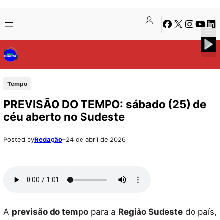
Pular
Skip
Facebook
X
Instagra
Youtu
Lin
para
to
o
content
conteúdo
Tempo
PREVISÃO DO TEMPO: sábado (25) de
céu aberto no Sudeste
Posted by
Redação
–
24 de abril de 2026
A
previsão do tempo
para a
Região Sudeste
do país,