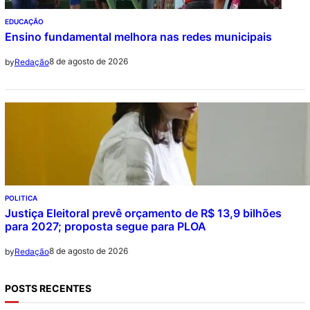
EDUCAÇÃO
Ensino fundamental melhora nas redes municipais
8 de agosto de 2026
by
Redação
POLITICA
Justiça Eleitoral prevê orçamento de R$ 13,9 bilhões
para 2027; proposta segue para PLOA
8 de agosto de 2026
by
Redação
POSTS RECENTES