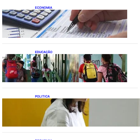
ECONOMIA
Busca dos brasileiros por crédito cresce
16,5%; Mato Grosso lidera ranking entre
estados
EDUCAÇÃO
Ensino fundamental melhora nas redes
municipais
POLITICA
Justiça Eleitoral prevê orçamento de R$ 13,9
bilhões para 2027; proposta segue para
PLOA