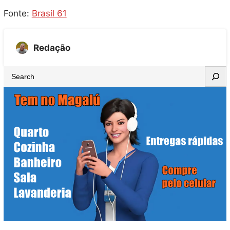
Fonte:
Brasil 61
Redação
S
e
a
r
c
h