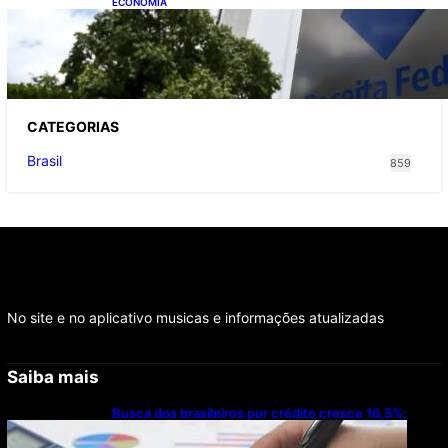
ECONOMIA
Receita Federal: novo cronograma da
reforma tributária amplia prazo para o
Simples Nacional
CATEGOR
IAS
Brasil
859
No site e no aplicativo musicas e informações atualizadas
Saiba mais
Busca dos brasileiros por crédito cresce 16,5%;
Mato Grosso lidera ranking entre estados