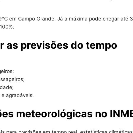
e 19°C em Campo Grande. Já a máxima pode chegar até 3
 100%.
r as previsões do tempo
eiros;
ssageiros;
idade;
 e agradáveis.
ões meteorológicas no INM
s para previsões em tempo real, estatísticas climáticas