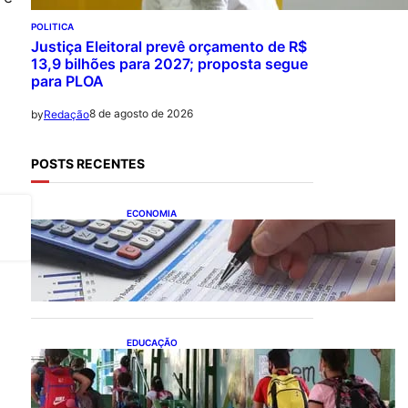
POLITICA
Justiça Eleitoral prevê orçamento de R$
13,9 bilhões para 2027; proposta segue
para PLOA
8 de agosto de 2026
by
Redação
POSTS RECENTES
ECONOMIA
Busca dos brasileiros por
crédito cresce 16,5%; Mato
Grosso lidera ranking entre
estados
EDUCAÇÃO
Ensino fundamental
melhora nas redes
municipais