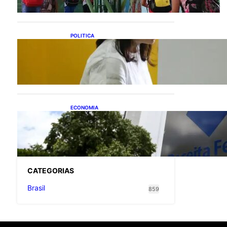
POLITICA
Justiça Eleitoral prevê
orçamento de R$ 13,9
bilhões para 2027; proposta
segue para PLOA
ECONOMIA
Receita Federal: novo
cronograma da reforma
tributária amplia prazo para
o Simples Nacional
CATEGOR
IAS
Brasil
859