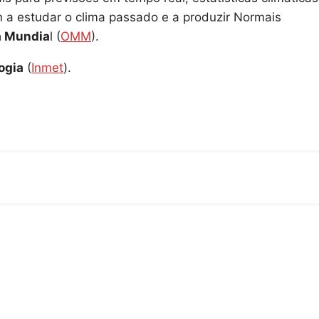
 a estudar o clima passado e a produzir Normais
a Mundia
l (
OMM
).
ogia
(
Inmet
).