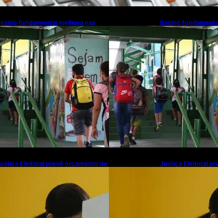
nsino fundamental melhora nas
Ensino fundamenta
edes municipais
redes municipais
ustiça Eleitoral prevê orçamento de
Justiça Eleitoral 
$ 13,9 bilhões para 2027; proposta
R$ 13,9 bilhões pa
egue para PLOA
segue para PLOA