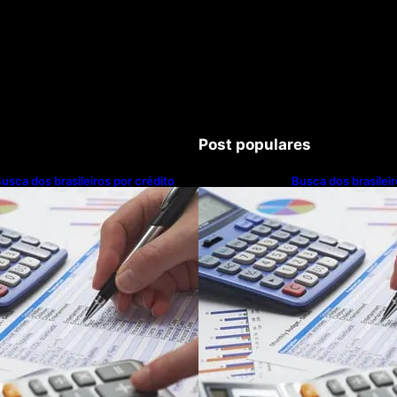
Post populares
usca dos brasileiros por crédito
Busca dos brasileir
resce 16,5%; Mato Grosso lidera
cresce 16,5%; Mato
anking entre estados
ranking entre esta