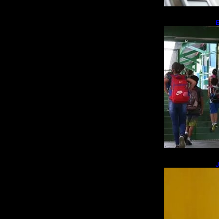
E
r
J
R
s