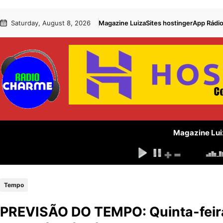
Pular
Skip
Saturday, August 8, 2026
Magazine Luiza
Sites hostinger
App Rádi
para
to
o
content
conteúdo
Magazine Lui
Tempo
PREVISÃO DO TEMPO: Quinta-feira