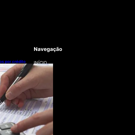
Navegação
os por crédito
INÍCIO
 Grosso lidera
dos