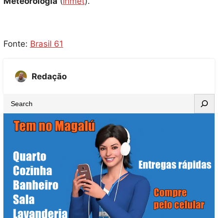
Meteorologia
(
Inmet
).
Fonte:
Brasil 61
Redação
S
e
a
r
c
h