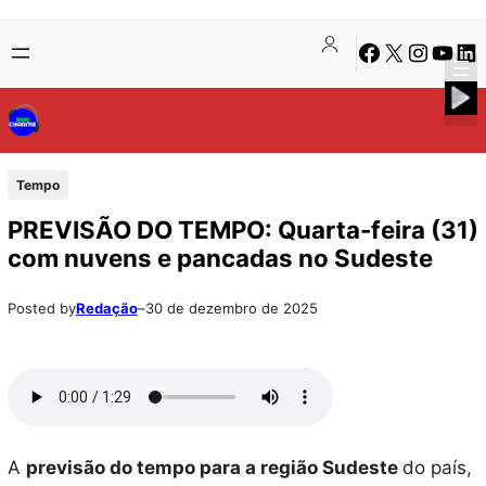
Pular
Skip
Facebook
X
Instagra
Youtu
Lin
para
to
o
content
conteúdo
Tempo
PREVISÃO DO TEMPO: Quarta-feira (31)
com nuvens e pancadas no Sudeste
Posted by
Redação
–
30 de dezembro de 2025
A
previsão do tempo para a região Sudeste
do país,