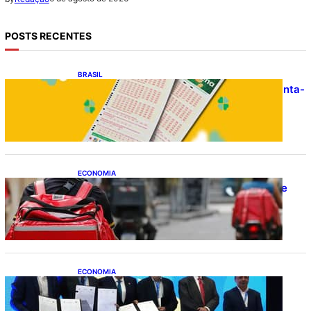
POSTS RECENTES
BRASIL
Resultado da Mega-Sena 3041 nesta quinta-
feira (06/08/2026)
ECONOMIA
CAIXA e iFood facilitam financiamento de
motos e bicicletas elétricas para
entregadores
ECONOMIA
ApexBrasil participa de convênio para
investimento de R$ 2,63 milhões em