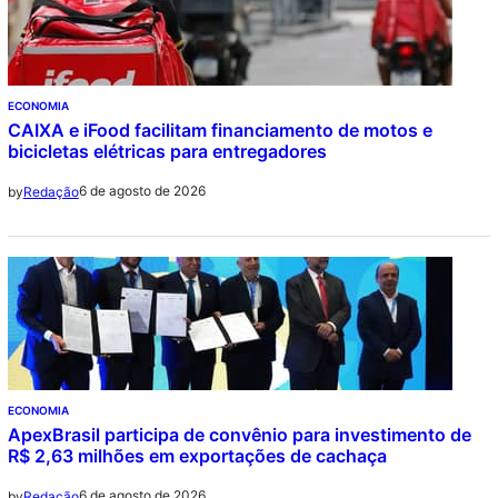
ECONOMIA
CAIXA e iFood facilitam financiamento de motos e
bicicletas elétricas para entregadores
6 de agosto de 2026
by
Redação
ECONOMIA
ApexBrasil participa de convênio para investimento de
R$ 2,63 milhões em exportações de cachaça
6 de agosto de 2026
by
Redação