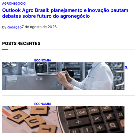
AGRONEGÓCIO
Outlook Agro Brasil: planejamento e inovação pautam
debates sobre futuro do agronegócio
7 de agosto de 2026
by
Redação
POSTS RECENTES
ECONOMIA
CNI: indústria investe em máquinas novas,
mas modernização tecnológica avança
lentamente
ECONOMIA
Após pedido de entidades empresariais,
Receita flexibiliza regras da Reforma
Tributária