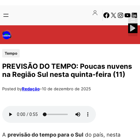
Pular
Skip
Facebook
X
Instagra
Youtu
Lin
para
to
o
content
conteúdo
Tempo
PREVISÃO DO TEMPO: Poucas nuvens
na Região Sul nesta quinta-feira (11)
Posted by
Redação
–
10 de dezembro de 2025
A
previsão do tempo para o Sul
do país, nesta