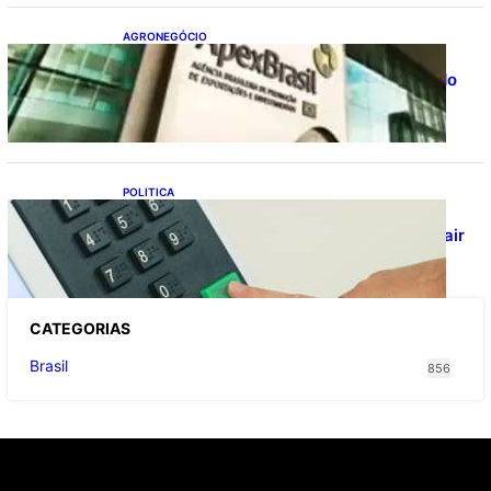
AGRONEGÓCIO
Outlook Agro Brasil: planejamento e
inovação pautam debates sobre futuro do
agronegócio
POLITICA
Viracasacas? Em 2022, 259 municípios
votaram mais em Lula no 1º turno e em Jair
no 2º
CATEGOR
IAS
Brasil
856