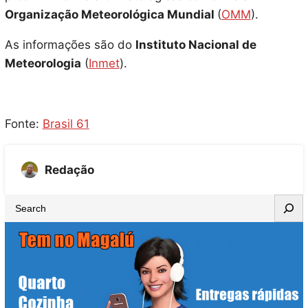
Organização Meteorológica Mundial
(
OMM
).
As informações são do
Instituto Nacional de
Meteorologia
(
Inmet
).
Fonte:
Brasil 61
Redação
S
e
a
r
c
h