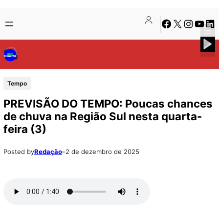
Pular
Skip
Facebook
X
Instagra
Youtu
Lin
para
to
o
content
conteúdo
Tempo
PREVISÃO DO TEMPO: Poucas chances
de chuva na Região Sul nesta quarta-
feira (3)
Posted by
Redação
–
2 de dezembro de 2025