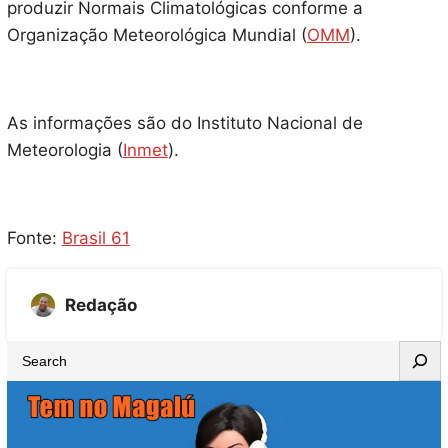
produzir Normais Climatológicas conforme a
Organização Meteorológica Mundial (
OMM
).
As informações são do Instituto Nacional de
Meteorologia (
Inmet
).
Fonte:
Brasil 61
Redação
S
e
a
r