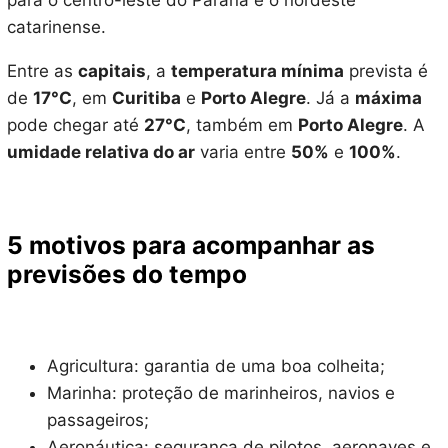
para o centro-leste do Paraná e o nordeste
catarinense.
Entre as
capitais
, a
temperatura mínima
prevista é
de
17°C
, em
Curitiba
e
Porto Alegre
. Já a
máxima
pode chegar até
27°C
, também em
Porto Alegre
. A
umidade relativa do ar
varia entre
50%
e
100%
.
5 motivos para acompanhar as
previsões do tempo
Agricultura: garantia de uma boa colheita;
Marinha: proteção de marinheiros, navios e
passageiros;
Aeronáutica: segurança de pilotos, aeronaves e