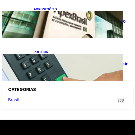
AGRONEGÓCIO
Outlook Agro Brasil: planejamento e
inovação pautam debates sobre futuro do
agronegócio
POLITICA
Viracasacas? Em 2022, 259 municípios
votaram mais em Lula no 1º turno e em Jair
no 2º
CATEGOR
IAS
Brasil
856