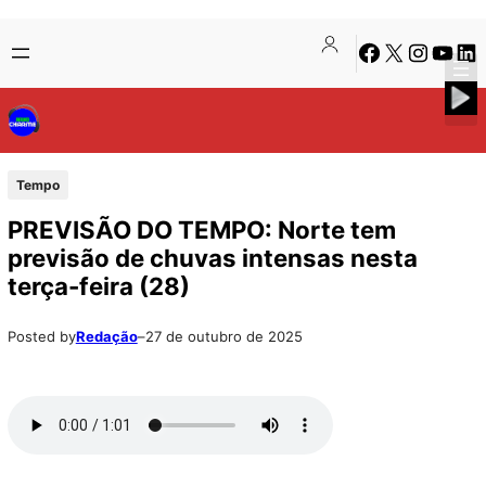
Pular
Skip
Facebook
X
Instagra
Youtu
Lin
para
to
o
content
conteúdo
Tempo
PREVISÃO DO TEMPO: Norte tem
previsão de chuvas intensas nesta
terça-feira (28)
Posted by
Redação
–
27 de outubro de 2025