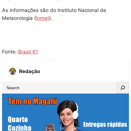
As informações são do Instituto Nacional de
Meteorologia (
Inmet
).
Fonte:
Brasil 61
Redação
S
e
a
r
c
h