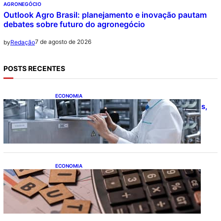
AGRONEGÓCIO
Outlook Agro Brasil: planejamento e inovação pautam
debates sobre futuro do agronegócio
7 de agosto de 2026
by
Redação
POSTS RECENTES
ECONOMIA
CNI: indústria investe em máquinas novas,
mas modernização tecnológica avança
lentamente
ECONOMIA
Após pedido de entidades empresariais,
Receita flexibiliza regras da Reforma
Tributária