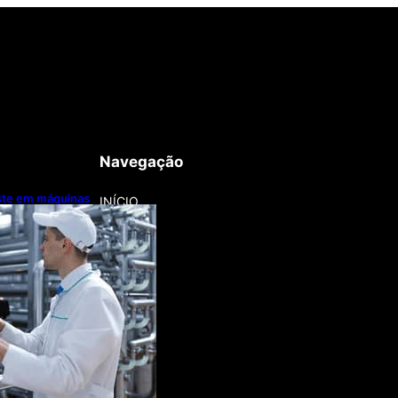
Navegação
este em máquinas
INÍCIO
nização
a lentamente