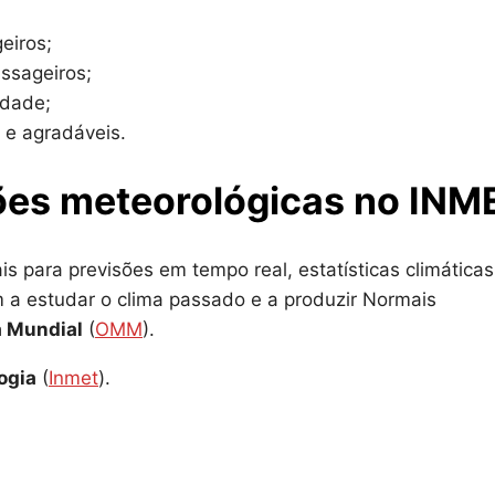
eiros;
ssageiros;
idade;
 e agradáveis.
ões meteorológicas no INM
s para previsões em tempo real, estatísticas climáticas
 a estudar o clima passado e a produzir Normais
a Mundial
(
OMM
).
ogia
(
Inmet
).