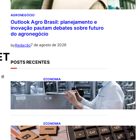
AGRONEGÓCIO
Outlook Agro Brasil: planejamento e
inovação pautam debates sobre futuro
do agronegócio
7 de agosto de 2026
by
Redação
ET
POSTS RECENTES
 e
ECONOMIA
CNI: indústria investe em
máquinas novas, mas
modernização tecnológica
avança lentamente
ECONOMIA
Após pedido de entidades
empresariais, Receita