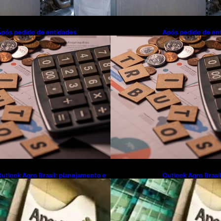
pós pedido de entidades
Após pedido de en
mpresariais, Receita flexibiliza
empresariais, Receit
egras da Reforma Tributária
regras da Reforma 
utlook Agro Brasil: planejamento e
Outlook Agro Brasi
novação pautam debates sobre
inovação pautam d
uturo do agronegócio
futuro do agroneg