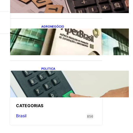
flexibiliza regras da
Reforma Tributária
AGRONEGÓCIO
Outlook Agro Brasil:
planejamento e inovação
pautam debates sobre
futuro do agronegócio
POLITICA
Viracasacas? Em 2022, 259
municípios votaram mais
em Lula no 1º turno e em
Jair no 2º
CATEGOR
IAS
Brasil
856