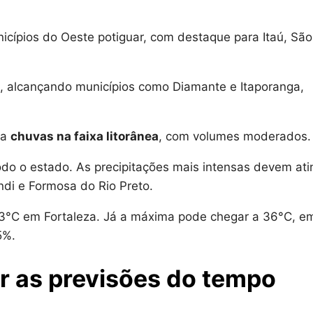
icípios do Oeste potiguar, com destaque para Itaú, São
o, alcançando municípios como Diamante e Itaporanga,
ca
chuvas na faixa litorânea
, com volumes moderados.
do o estado. As precipitações mais intensas devem atin
di e Formosa do Rio Preto.
 23°C em Fortaleza. Já a máxima pode chegar a 36°C, e
5%.
r as previsões do tempo