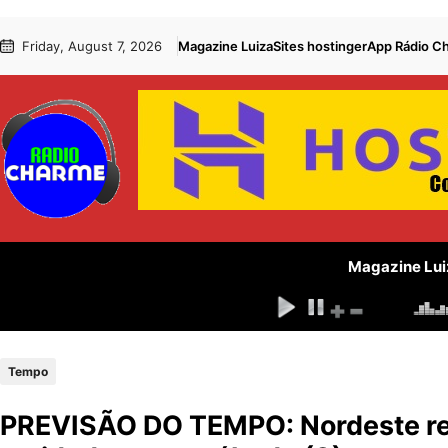
Pular
Skip
Friday, August 7, 2026
Magazine Luiza
Sites hostinger
App Rádio C
para
to
o
content
conteúdo
Magazine Lui
Tempo
PREVISÃO DO TEMPO: Nordeste regi