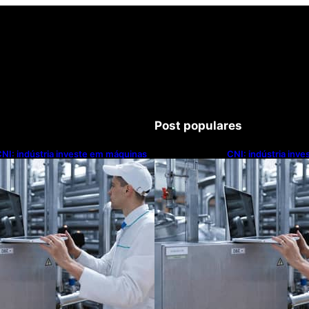
Post populares
NI: indústria investe em máquinas
CNI: indústria inv
novas, mas modernização
novas, mas moder
ecnológica avança lentamente
tecnológica avanç