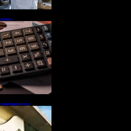
tidades
a flexibiliza
Tributária
l: planejamento e
ebates sobre
ócio