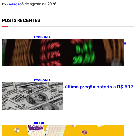
5 de agosto de 2026
by
Redação
POSTS RECENTES
ECONOMIA
Ibovespa fecha último pregão aos 177.726
pontos
ECONOMIA
Dólar fecha o último pregão cotado a R$ 5,12
BRASIL
Resultado da lotofácil 3754: sorteio de
quarta-feira (05/08/2026)