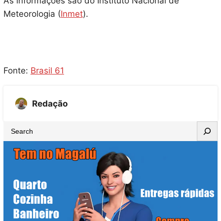
As informações são do Instituto Nacional de
Meteorologia (
Inmet
).
Fonte:
Brasil 61
Redação
S
e
a
r
c
h