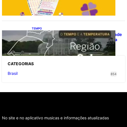
TEMPO
O TEMPO E A TEMPERATURA: Instabilidade
avança e provoca temporais no Sul nesta
quinta-feira
CATEGOR
IAS
Brasil
854
No site e no aplicativo musicas e informações atualizadas