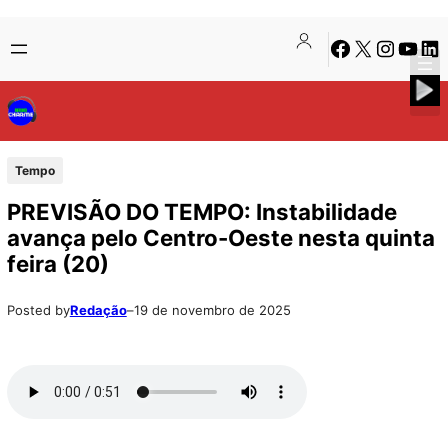
Pular
Skip
Facebook
X
Instagra
Youtu
Lin
para
to
o
content
conteúdo
Tempo
PREVISÃO DO TEMPO: Instabilidade
avança pelo Centro-Oeste nesta quinta
feira (20)
Posted by
Redação
–
19 de novembro de 2025