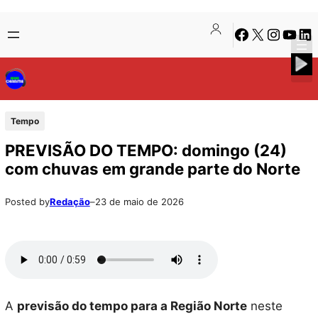
Pular
Skip
Facebook
X
Instagra
Youtu
Lin
para
to
o
content
conteúdo
Tempo
PREVISÃO DO TEMPO: domingo (24)
com chuvas em grande parte do Norte
Posted by
Redação
–
23 de maio de 2026
A
previsão do tempo para a Região Norte
neste