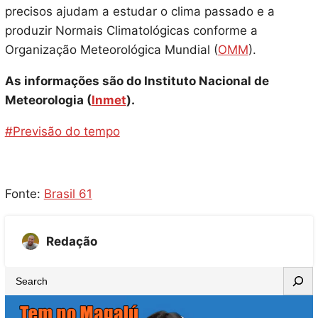
precisos ajudam a estudar o clima passado e a
produzir Normais Climatológicas conforme a
Organização Meteorológica Mundial (
OMM
).
As informações são do Instituto Nacional de
Meteorologia (
Inmet
).
#Previsão do tempo
Fonte:
Brasil 61
Redação
S
e
a