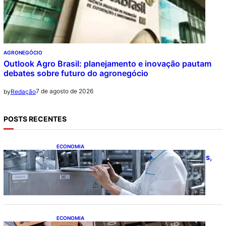
AGRONEGÓCIO
Outlook Agro Brasil: planejamento e inovação pautam
debates sobre futuro do agronegócio
7 de agosto de 2026
by
Redação
POSTS RECENTES
ECONOMIA
CNI: indústria investe em máquinas novas,
mas modernização tecnológica avança
lentamente
ECONOMIA