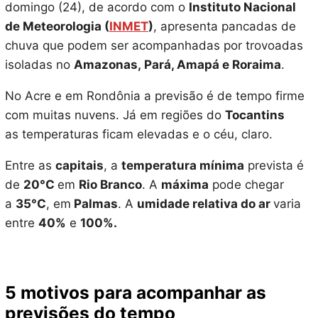
domingo (24), de acordo com o
Instituto Nacional
de Meteorologia (
INMET
)
, apresenta pancadas de
chuva que podem ser acompanhadas por trovoadas
isoladas no
Amazonas, Pará, Amapá e Roraima
.
No Acre e em Rondônia a previsão é de tempo firme
com muitas nuvens. Já em regiões do
Tocantins
as temperaturas ficam elevadas e o céu, claro.
Entre as
capitais
, a
temperatura mínima
prevista é
de
20
°C
em
Rio Branco
. A
máxima
pode chegar
a
35°C
, em
Palmas
. A
umidade relativa do ar
varia
entre
40%
e
100%.
5 motivos para acompanhar as
previsões do tempo