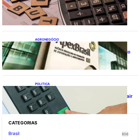
Após pedido de entidades empresariais,
Receita flexibiliza regras da Reforma
Tributária
AGRONEGÓCIO
Outlook Agro Brasil: planejamento e
inovação pautam debates sobre futuro do
agronegócio
POLITICA
Viracasacas? Em 2022, 259 municípios
votaram mais em Lula no 1º turno e em Jair
no 2º
CATEGOR
IAS
Brasil
856