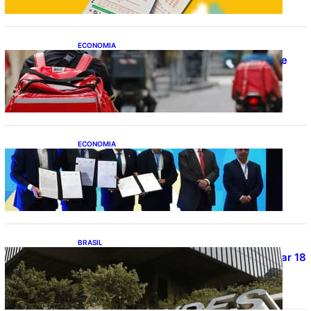
ECONOMIA
CAIXA e iFood facilitam financiamento de
motos e bicicletas elétricas para
entregadores
ECONOMIA
ApexBrasil participa de convênio para
investimento de R$ 2,63 milhões em
exportações de cachaça
BRASIL
Projetos de saneamento podem beneficiar 18
milhões de brasileiros