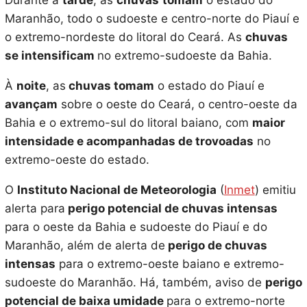
Durante a
tarde
, as
chuvas
tomam
o estado do
Maranhão, todo o sudoeste e centro-norte do Piauí e
o extremo-nordeste do litoral do Ceará. As
chuvas
se intensificam
no extremo-sudoeste da Bahia.
À
noite
, as
chuvas tomam
o estado do Piauí e
avançam
sobre o oeste do Ceará, o centro-oeste da
Bahia e o extremo-sul do litoral baiano, com
maior
intensidade e acompanhadas de trovoadas
no
extremo-oeste do estado.
O
Instituto Nacional de Meteorologia
(
Inmet
) emitiu
alerta para
perigo potencial de chuvas intensas
para o oeste da Bahia e sudoeste do Piauí e do
Maranhão, além de alerta de
perigo de chuvas
intensas
para o extremo-oeste baiano e extremo-
sudoeste do Maranhão. Há, também, aviso de
perigo
potencial de baixa umidade
para o extremo-norte