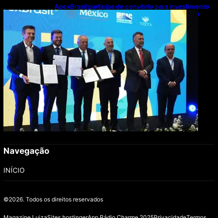
ApexBrasil participa de convênio para investimento
de R$ 2,63 milhões em exportações de cachaça
Navegação
INÍCIO
©2026.
Todos os direitos reservados
Magazine Luiza
Sites hostinger
App Rádio Charme 2025
Privacidade
Termos