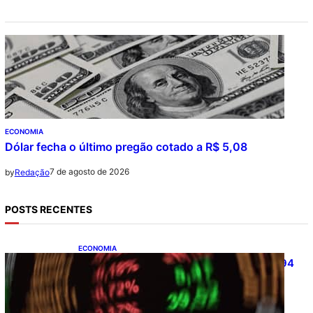
ECONOMIA
Dólar fecha o último pregão cotado a R$ 5,08
7 de agosto de 2026
by
Redação
POSTS RECENTES
ECONOMIA
Ibovespa fecha último pregão aos 172.494
pontos