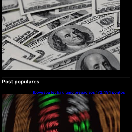
Post populares
Ibovespa fecha último pregão aos 172.494 pontos