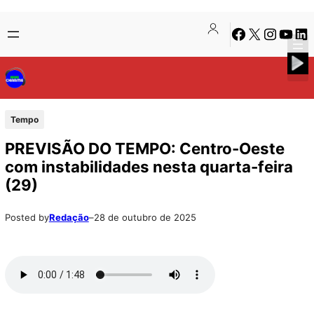
Pular
Skip
Facebook
X
Instagra
Youtu
Lin
para
to
o
content
conteúdo
Tempo
PREVISÃO DO TEMPO: Centro-Oeste
com instabilidades nesta quarta-feira
(29)
Posted by
Redação
–
28 de outubro de 2025