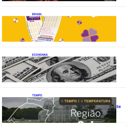
BRASIL
Resultado da lotofácil 3756: sorteio de
sexta-feira (07/08/2026)
ECONOMIA
Dólar fecha o último pregão cotado a R$
5,08
TEMPO
O TEMPO E A TEMPERATURA: Confira a
previsão do tempo para a Região Sul neste
sábado (8)