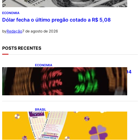
ECONOMIA
Dólar fecha o último pregão cotado a R$ 5,08
7 de agosto de 2026
by
Redação
POSTS RECENTES
ECONOMIA
Ibovespa fecha último pregão aos 172.494
pontos
BRASIL
Resultado da lotofácil 3756: sorteio de
sexta-feira (07/08/2026)