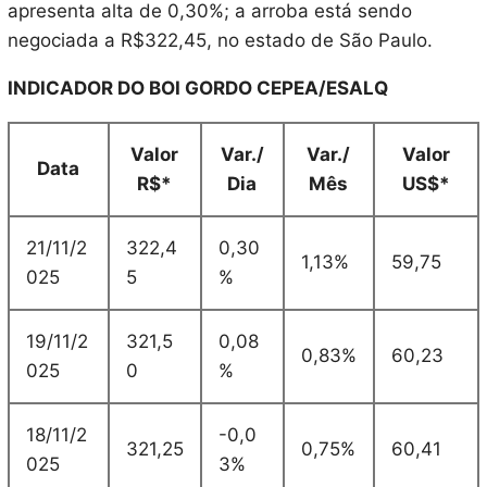
apresenta alta de 0,30%; a arroba está sendo
negociada a R$322,45, no estado de São Paulo.
INDICADOR DO BOI GORDO CEPEA/ESALQ
Valor
Var./
Var./
Valor
Data
R$*
Dia
Mês
US$*
21/11/2
322,4
0,30
1,13%
59,75
025
5
%
19/11/2
321,5
0,08
0,83%
60,23
025
0
%
18/11/2
-0,0
321,25
0,75%
60,41
025
3%