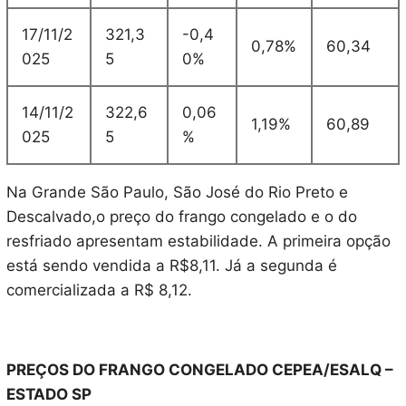
17/11/2
321,3
-0,4
0,78%
60,34
025
5
0%
14/11/2
322,6
0,06
1,19%
60,89
025
5
%
Na Grande São Paulo, São José do Rio Preto e
Descalvado,o preço do frango congelado e o do
resfriado apresentam estabilidade. A primeira opção
está sendo vendida a R$8,11. Já a segunda é
comercializada a R$ 8,12.
PREÇOS DO FRANGO CONGELADO CEPEA/ESALQ –
ESTADO SP