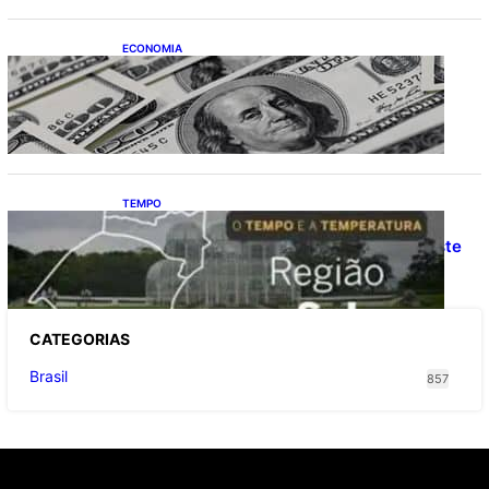
ECONOMIA
Dólar fecha o último pregão cotado a R$
5,08
TEMPO
O TEMPO E A TEMPERATURA: Confira a
previsão do tempo para a Região Sul neste
sábado (8)
CATEGOR
IAS
Brasil
857