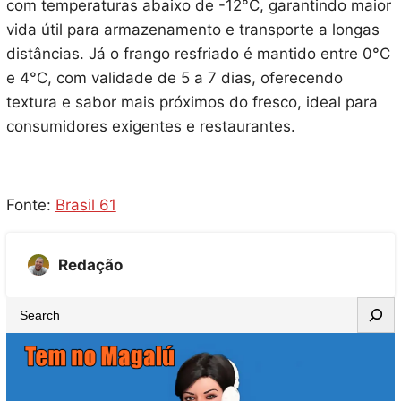
com temperaturas abaixo de -12°C, garantindo maior
vida útil para armazenamento e transporte a longas
distâncias. Já o frango resfriado é mantido entre 0°C
e 4°C, com validade de 5 a 7 dias, oferecendo
textura e sabor mais próximos do fresco, ideal para
consumidores exigentes e restaurantes.
Fonte:
Brasil 61
Redação
S
e
a
r