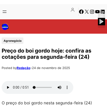
Pular
Skip
Facebook
X
Instagra
Youtu
Lin
para
to
o
content
conteúdo
Agronegócio
Preço do boi gordo hoje: confira as
cotações para segunda-feira (24)
Posted by
Redação
–
24 de novembro de 2025
O preço do boi gordo nesta segunda-feira (24)