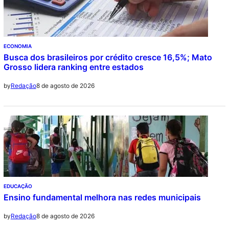
ECONOMIA
Busca dos brasileiros por crédito cresce 16,5%; Mato
Grosso lidera ranking entre estados
8 de agosto de 2026
by
Redação
EDUCAÇÃO
Ensino fundamental melhora nas redes municipais
8 de agosto de 2026
by
Redação