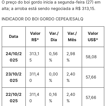
O preço do boi gordo inicia a segunda-feira (27) em
alta; a arroba está sendo negociada a R$ 313,15.
INDICADOR DO BOI GORDO CEPEA/ESALQ
Valor
Var./
Var./
Valor
Data
R$*
Dia
Mês
US$*
24/10/2
313,1
0,56
2,98
58,08
025
5
%
%
23/10/2
311,4
0,00
2,40
57,66
025
0
%
%
22/10/2
311,4
0,16
2,40
57,66
025
0
%
%