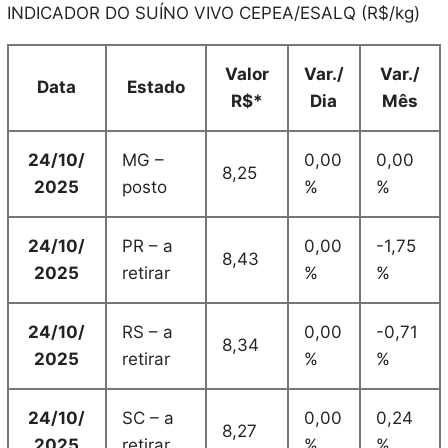
INDICADOR DO SUÍNO VIVO CEPEA/ESALQ (R$/kg)
Valor
Var./
Var./
Data
Estado
R$*
Dia
Mês
24/10/
MG –
0,00
0,00
8,25
2025
posto
%
%
24/10/
PR – a
0,00
-1,75
8,43
2025
retirar
%
%
24/10/
RS – a
0,00
-0,71
8,34
2025
retirar
%
%
24/10/
SC – a
0,00
0,24
8,27
2025
retirar
%
%