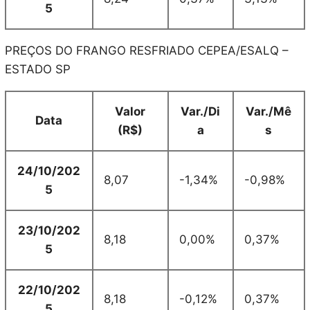
5
PREÇOS DO FRANGO RESFRIADO CEPEA/ESALQ –
ESTADO SP
Valor
Var./Di
Var./Mê
Data
(R$)
a
s
24/10/202
8,07
-1,34%
-0,98%
5
23/10/202
8,18
0,00%
0,37%
5
22/10/202
8,18
-0,12%
0,37%
5