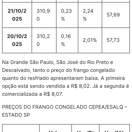
21/10/2
310,9
0,23
2,24
57,69
025
0
%
%
20/10/2
310,2
0,16
2,01%
57,73
025
0
%
Na Grande São Paulo, São José do Rio Preto e
Descalvado, tanto o preço do frango congelado
quanto do resfriado apresentaram baixa. A primeira
opção está sendo vendida a R$ 8,02. Já a segunda é
comercializada a R$ 8,07.
PREÇOS DO FRANGO CONGELADO CEPEA/ESALQ –
ESTADO SP