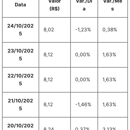
Valor
Var./Di
Var./Mê
Data
(R$)
a
s
24/10/202
8,02
-1,23%
0,38%
5
23/10/202
8,12
0,00%
1,63%
5
22/10/202
8,12
0,00%
1,63%
5
21/10/202
8,12
-1,46%
1,63%
5
20/10/202
8,24
0,37%
3,13%