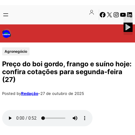
Pular
Skip
Facebook
X
Instagra
Youtu
Lin
para
to
o
content
conteúdo
Agronegócio
Preço do boi gordo, frango e suíno hoje:
confira cotações para segunda-feira
(27)
Posted by
Redação
–
27 de outubro de 2025