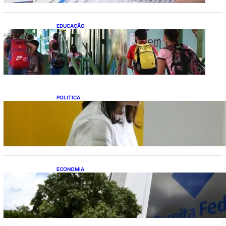
EDUCAÇÃO
Ensino fundamental melhora nas redes
municipais
POLITICA
Justiça Eleitoral prevê orçamento de R$ 13,9
bilhões para 2027; proposta segue para
PLOA
ECONOMIA
Receita Federal: novo cronograma da
reforma tributária amplia prazo para o
Simples Nacional