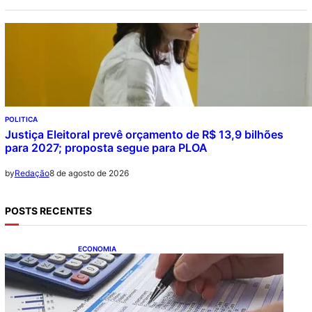
POLITICA
Justiça Eleitoral prevê orçamento de R$ 13,9 bilhões
para 2027; proposta segue para PLOA
8 de agosto de 2026
by
Redação
POSTS RECENTES
ECONOMIA
Busca dos brasileiros por crédito cresce
16,5%; Mato Grosso lidera ranking entre
estados