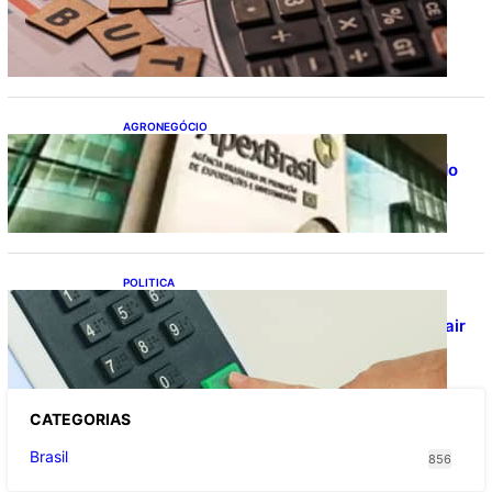
Receita flexibiliza regras da Reforma
Tributária
AGRONEGÓCIO
Outlook Agro Brasil: planejamento e
inovação pautam debates sobre futuro do
agronegócio
POLITICA
Viracasacas? Em 2022, 259 municípios
votaram mais em Lula no 1º turno e em Jair
no 2º
CATEGOR
IAS
Brasil
856