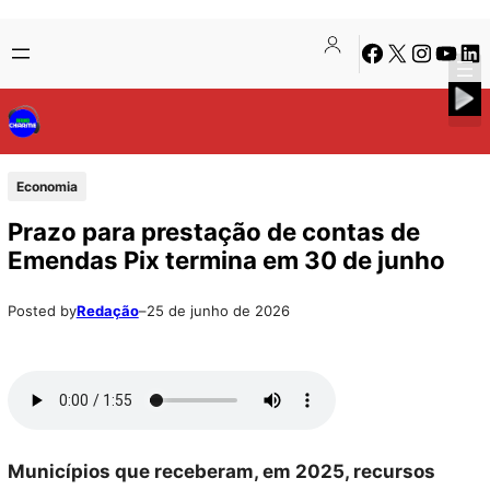
Pular
Skip
Facebook
X
Instagra
Youtu
Lin
para
to
o
content
conteúdo
Economia
Prazo para prestação de contas de
Emendas Pix termina em 30 de junho
Posted by
Redação
–
25 de junho de 2026
Municípios que receberam, em 2025, recursos