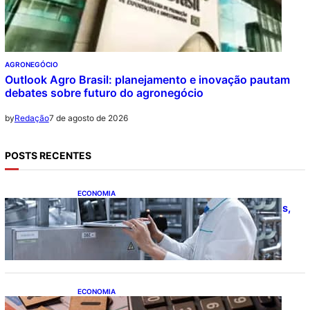
AGRONEGÓCIO
Outlook Agro Brasil: planejamento e inovação pautam
debates sobre futuro do agronegócio
7 de agosto de 2026
by
Redação
POSTS RECENTES
ECONOMIA
CNI: indústria investe em máquinas novas,
mas modernização tecnológica avança
lentamente
ECONOMIA
Após pedido de entidades empresariais,