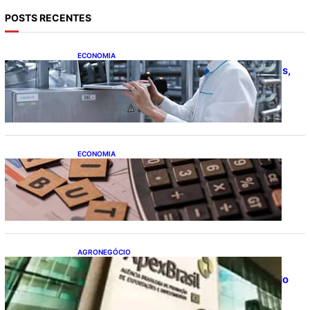
POSTS RECENTES
ECONOMIA
CNI: indústria investe em máquinas novas,
mas modernização tecnológica avança
lentamente
ECONOMIA
Após pedido de entidades empresariais,
Receita flexibiliza regras da Reforma
Tributária
AGRONEGÓCIO
Outlook Agro Brasil: planejamento e
inovação pautam debates sobre futuro do
agronegócio