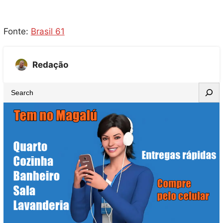
Fonte:
Brasil 61
Redação
S
e
a
r
c
h