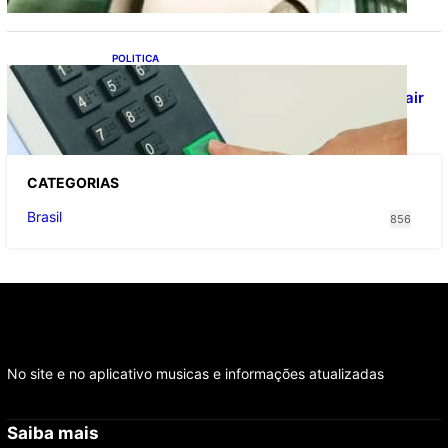
POLITICA
Viracasacas? Em 2022, 259 municípios
votaram mais em Lula no 1º turno e em Jair
no 2º
CATEGOR
IAS
Brasil
856
No site e no aplicativo musicas e informações atualizadas
Saiba mais