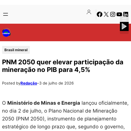
Pular
Skip
Facebook
X
Instagra
Youtu
Lin
para
to
o
content
conteúdo
Brasil mineral
PNM 2050 quer elevar participação da
mineração no PIB para 4,5%
Posted by
Redação
–
3 de julho de 2026
O
Ministério de Minas e Energia
lançou oficialmente,
no dia 2 de julho, o Plano Nacional de Mineração
2050 (PNM 2050), instrumento de planejamento
estratégico de longo prazo que, segundo o governo,