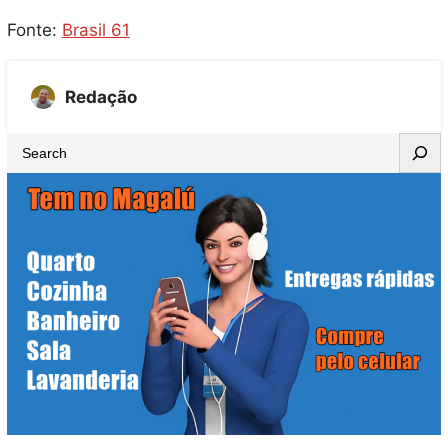
Fonte:
Brasil 61
Redação
S
e
a
r
c
h