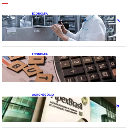
ECONOMIA
CNI: indústria investe em máquinas novas,
mas modernização tecnológica avança
lentamente
ECONOMIA
Após pedido de entidades empresariais,
Receita flexibiliza regras da Reforma
Tributária
AGRONEGÓCIO
Outlook Agro Brasil: planejamento e
inovação pautam debates sobre futuro do
agronegócio