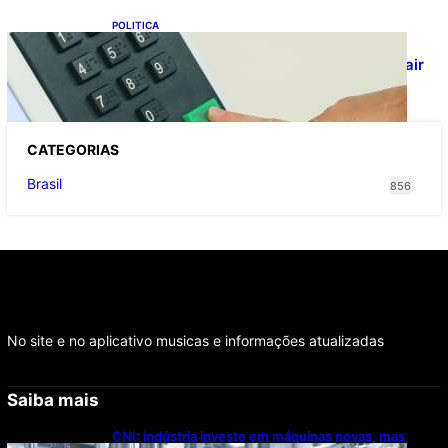
POLITICA
Viracasacas? Em 2022, 259 municípios
votaram mais em Lula no 1º turno e em Jair
no 2º
CATEGOR
IAS
Brasil
856
No site e no aplicativo musicas e informações atualizadas
Saiba mais
CNI: indústria investe em máquinas novas, mas