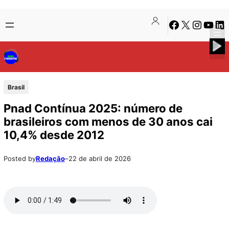
Pular
Skip
Facebook
X
Instagra
Youtu
Lin
para
to
o
content
conteúdo
Brasil
Pnad Contínua 2025: número de
brasileiros com menos de 30 anos cai
10,4% desde 2012
Posted by
Redação
–
22 de abril de 2026