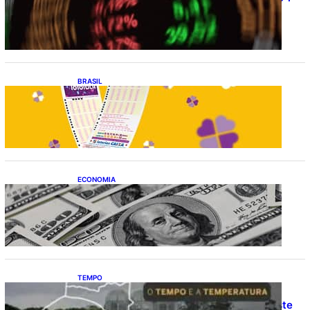
pontos
BRASIL
Resultado da lotofácil 3756: sorteio de
sexta-feira (07/08/2026)
ECONOMIA
Dólar fecha o último pregão cotado a R$
5,08
TEMPO
O TEMPO E A TEMPERATURA: Confira a
previsão do tempo para a Região Sul neste