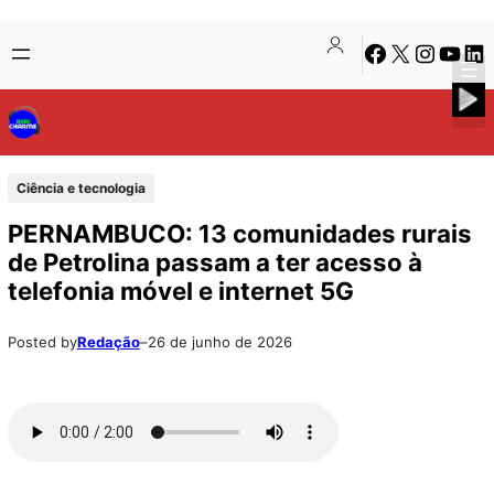
Pular
Skip
Facebook
X
Instagra
Youtu
Lin
para
to
o
content
conteúdo
Ciência e tecnologia
PERNAMBUCO: 13 comunidades rurais
de Petrolina passam a ter acesso à
telefonia móvel e internet 5G
Posted by
Redação
–
26 de junho de 2026