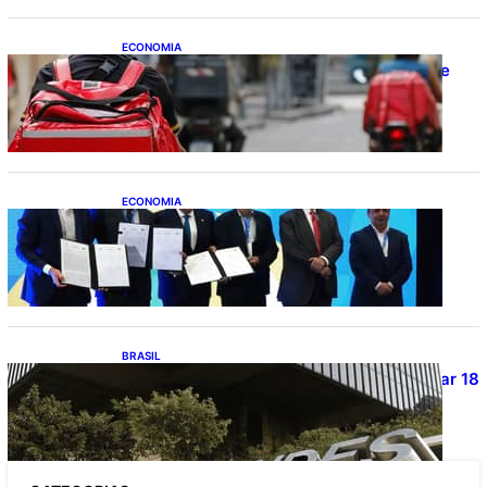
ECONOMIA
CAIXA e iFood facilitam financiamento de
motos e bicicletas elétricas para
entregadores
ECONOMIA
ApexBrasil participa de convênio para
investimento de R$ 2,63 milhões em
exportações de cachaça
BRASIL
Projetos de saneamento podem beneficiar 18
milhões de brasileiros