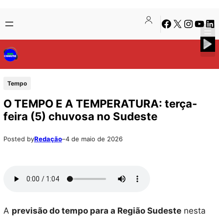
Pular
Skip
Facebook
X
Instagra
Youtu
Lin
para
to
o
content
conteúdo
Tempo
O TEMPO E A TEMPERATURA: terça-
feira (5) chuvosa no Sudeste
Posted by
Redação
–
4 de maio de 2026
A
previsão do tempo para a Região Sudeste
nesta