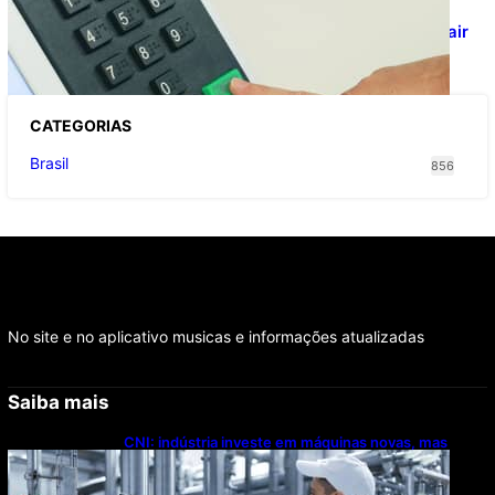
Viracasacas? Em 2022, 259 municípios
votaram mais em Lula no 1º turno e em Jair
no 2º
CATEGOR
IAS
Brasil
856
No site e no aplicativo musicas e informações atualizadas
Saiba mais
CNI: indústria investe em máquinas novas, mas
modernização tecnológica avança lentamente