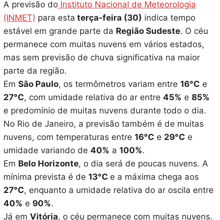
A previsão do
Instituto Nacional de Meteorologia
(INMET)
para esta
terça-feira (30)
indica tempo
estável em grande parte da
Região Sudeste
. O céu
permanece com muitas nuvens em vários estados,
mas sem previsão de chuva significativa na maior
parte da região.
Em
São Paulo
, os termômetros variam entre
16°C
e
27°C
, com umidade relativa do ar entre
45%
e
85%
e predomínio de muitas nuvens durante todo o dia.
No Rio de Janeiro, a previsão também é de muitas
nuvens, com temperaturas entre
16°C
e
29°C
e
umidade variando de
40%
a
100%
.
Em
Belo Horizonte
, o dia será de poucas nuvens. A
mínima prevista é de
13°C
e a máxima chega aos
27°C
, enquanto a umidade relativa do ar oscila entre
40%
e
90%
.
Já em
Vitória
, o céu permanece com muitas nuvens.