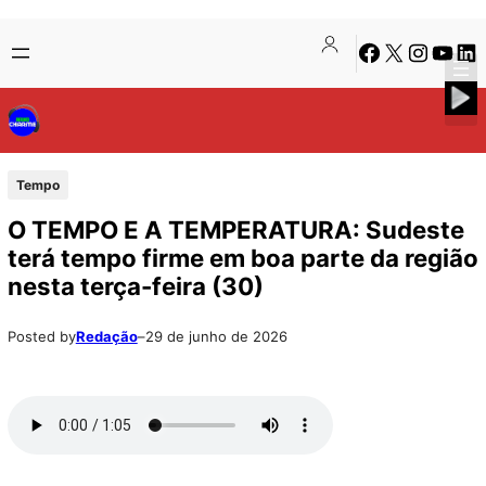
Pular
Skip
Facebook
X
Instagra
Youtu
Lin
para
to
o
content
conteúdo
Tempo
O TEMPO E A TEMPERATURA: Sudeste
terá tempo firme em boa parte da região
nesta terça-feira (30)
Posted by
Redação
–
29 de junho de 2026