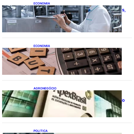
ECONOMIA
CNI: indústria investe em máquinas novas,
mas modernização tecnológica avança
lentamente
ECONOMIA
Após pedido de entidades empresariais,
Receita flexibiliza regras da Reforma
Tributária
AGRONEGÓCIO
Outlook Agro Brasil: planejamento e
inovação pautam debates sobre futuro do
agronegócio
POLITICA