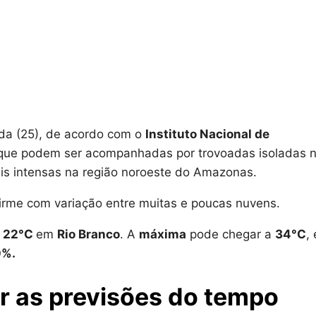
da (25), de acordo com o
Instituto Nacional de
 que podem ser acompanhadas por trovoadas isoladas 
is intensas na região noroeste do Amazonas.
 firme com variação entre muitas e poucas nuvens.
e
22
°C
em
Rio Branco
. A
máxima
pode chegar a
34°C
,
0%.
r as previsões do tempo