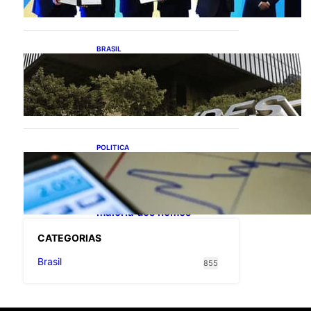
exportações de cachaça
BRASIL
Projetos de saneamento
podem beneficiar 18
milhões de brasileiros
POLITICA
TCU lista mais de 6 mil
responsáveis com contas
irregulares; Nordeste e
Sudeste concentram
maioria dos nomes
CATEGOR
IAS
Brasil
855