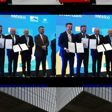
pexBrasil participa de convênio
ApexBrasil partici
ara investimento de R$ 2,63
para investimento 
ilhões em exportações de cachaça
milhões em export
Projetos de saneamento podem
Projetos de sane
eneficiar 18 milhões de brasileiros
beneficiar 18 milhõ