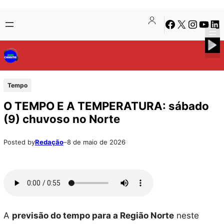
Pular
Skip
Facebook
X
Instagra
Youtu
Lin
para
to
o
content
conteúdo
Tempo
O TEMPO E A TEMPERATURA: sábado
(9) chuvoso no Norte
Posted by
Redação
–
8 de maio de 2026
A
previsão do tempo para a Região Norte
neste