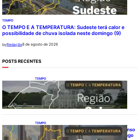
TEMPO
O TEMPO E A TEMPERATURA: Sudeste terá calor e
possibilidade de chuva isolada neste domingo (9)
8 de agosto de 2026
by
Redação
POSTS RECENTES
TEMPO
O TEMPO E A TEMPERATURA: Sul terá
chuva, frio e possibilidade de trovoadas
neste domingo (9)
TEMPO
O TEMPO E A TEMPERATURA: calor intenso
predomina no Centro-Oeste neste domingo