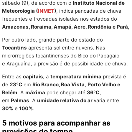
sábado (9), de acordo com o
Instituto Nacional de
Meteorologia (
INMET
)
, indica pancadas de chuva
frequentes e trovoadas isoladas nos estados do
Amazonas, Roraima, Amapá, Acre, Rondônia
e Pará
,
Por outro lado, grande parte do estado do
Tocantins
apresenta sol entre nuvens. Nas
microrregiões tocantinenses do Bico do Papagaio
e Araguaína, a previsão é de possibilidade de chuva.
Entre as
capitais
, a
temperatura mínima
prevista é
de
23°C
em
Rio Branco, Boa Vista,
Porto Velho e
Belém
. A
máxima
pode chegar até
36°C
,
em
Palmas
. A
umidade relativa do ar
varia entre
30%
e
100%
.
5 motivos para acompanhar as
previsões do tempo