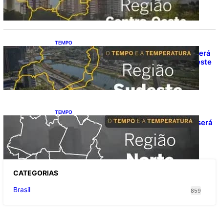
(9)
TEMPO
O TEMPO E A TEMPERATURA: Sudeste terá
calor e possibilidade de chuva isolada neste
domingo (9)
TEMPO
O TEMPO E A TEMPERATURA: domingo será
de pancadas de chuva entre Amazonas,
Acre e Roraima
CATEGOR
IAS
Brasil
859