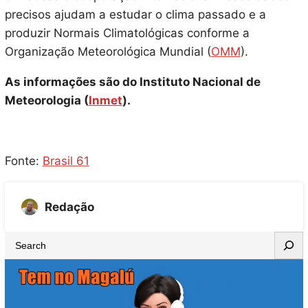
precisos ajudam a estudar o clima passado e a
produzir Normais Climatológicas conforme a
Organização Meteorológica Mundial (
OMM
).
As informações são do Instituto Nacional de
Meteorologia (
Inmet
).
Fonte:
Brasil 61
Redação
S
e
a
r