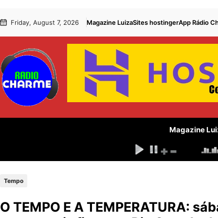
Pular
Skip
Friday, August 7, 2026
Magazine Luiza
Sites hostinger
App Rádio C
para
to
o
content
conteúdo
Magazine Lui
Tempo
O TEMPO E A TEMPERATURA: sábad