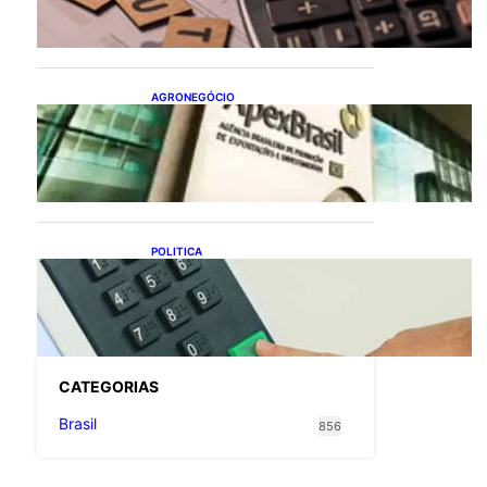
flexibiliza regras da
Reforma Tributária
AGRONEGÓCIO
Outlook Agro Brasil:
planejamento e inovação
pautam debates sobre
futuro do agronegócio
POLITICA
Viracasacas? Em 2022, 259
municípios votaram mais
em Lula no 1º turno e em
Jair no 2º
CATEGOR
IAS
Brasil
856