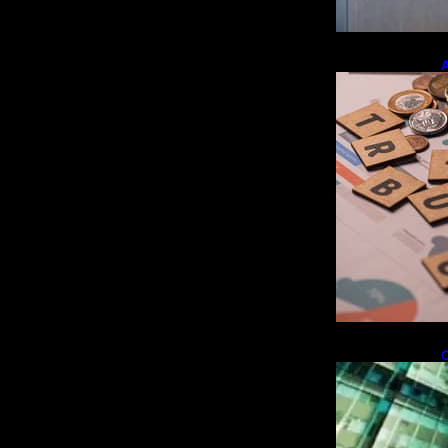
A
e
r
O
i
f