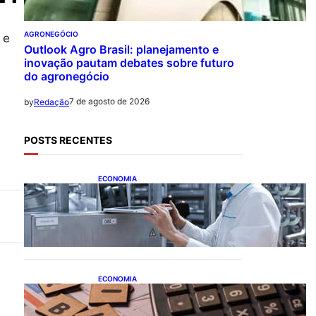
AGRONEGÓCIO
 e
Outlook Agro Brasil: planejamento e
inovação pautam debates sobre futuro
do agronegócio
7 de agosto de 2026
by
Redação
POSTS RECENTES
ECONOMIA
CNI: indústria investe em
máquinas novas, mas
modernização tecnológica
avança lentamente
ECONOMIA
Após pedido de entidades
empresariais, Receita