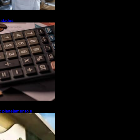
tidades
a flexibiliza
Tributária
l: planejamento e
ebates sobre
ócio