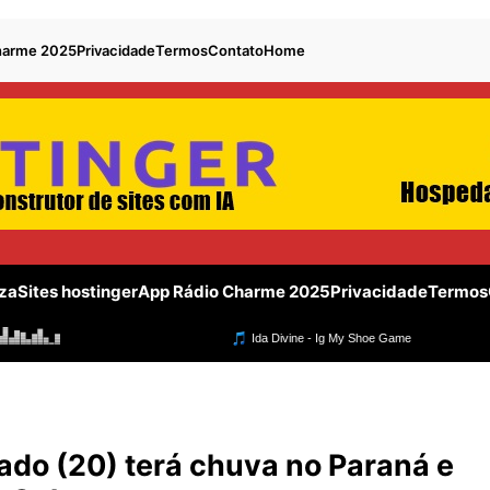
harme 2025
Privacidade
Termos
Contato
Home
za
Sites hostinger
App Rádio Charme 2025
Privacidade
Termos
o (20) terá chuva no Paraná e