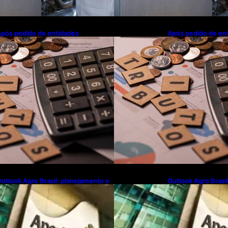
pós pedido de entidades
Após pedido de en
mpresariais, Receita flexibiliza
empresariais, Receit
egras da Reforma Tributária
regras da Reforma 
utlook Agro Brasil: planejamento e
Outlook Agro Brasi
novação pautam debates sobre
inovação pautam d
uturo do agronegócio
futuro do agroneg