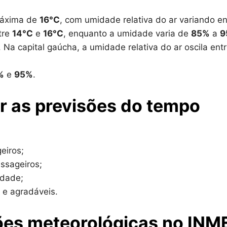
áxima de
16°C
, com umidade relativa do ar variando en
tre
14°C
e
16°C
, enquanto a umidade varia de
85%
a
9
. Na capital gaúcha, a umidade relativa do ar oscila ent
%
e
95%
.
r as previsões do tempo
eiros;
ssageiros;
idade;
 e agradáveis.
ões meteorológicas no INM