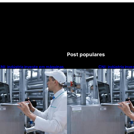
Post populares
NI: indústria investe em máquinas
CNI: indústria inv
novas, mas modernização
novas, mas moder
ecnológica avança lentamente
tecnológica avanç