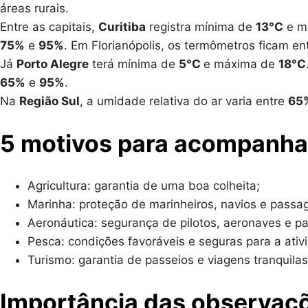
áreas rurais.
Entre as capitais,
Curitiba
registra mínima de
13°C
e m
75%
e
95%
. Em Florianópolis, os termômetros ficam en
Já
Porto Alegre
terá mínima de
5°C
e máxima de
18°C
65%
e
95%
.
Na
Região Sul
, a umidade relativa do ar varia entre
65
5 motivos para acompanha
Agricultura: garantia de uma boa colheita;
Marinha: proteção de marinheiros, navios e passag
Aeronáutica: segurança de pilotos, aeronaves e pa
Pesca: condições favoráveis e seguras para a ativ
Turismo: garantia de passeios e viagens tranquilas
Importância das observaç