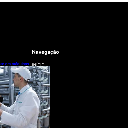
Navegação
este em máquinas
INÍCIO
nização
a lentamente