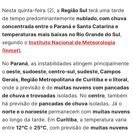
Nesta quinta-feira (2), a
Região Sul
terá uma tarde
de tempo predominantemente
nublado, com chuva
concentrada entre o Paraná e Santa Catarina e
temperaturas mais baixas no Rio Grande do Sul
,
segundo o
Instituto Nacional de Meteorologia
(Inmet)
.
No
Paraná
, as instabilidades atingem principalmente
o
oeste, sudoeste, centro-sul, sudeste, Campos
Gerais, Região Metropolitana de Curitiba e o litoral
,
onde a previsão é de
muitas nuvens com pancadas
de chuva e trovoadas
isoladas. No
centro
, também
há previsão de
pancadas de chuva
isoladas. Já o
norte e o noroeste
permanecem com
muitas nuvens
ao longo da tarde. Em
Curitiba
, a temperatura varia
entre
12°C
e
25°C
, com previsão de
muitas nuvens