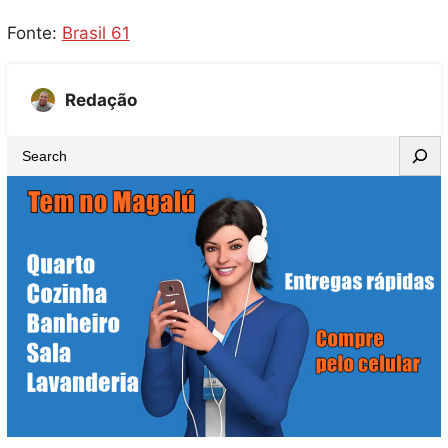
Fonte:
Brasil 61
Redação
S
e
a
r
c
h