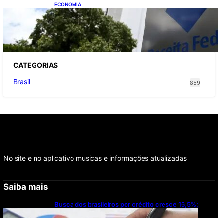
ECONOMIA
Receita Federal: novo cronograma da
reforma tributária amplia prazo para o
Simples Nacional
CATEGOR
IAS
Brasil
859
No site e no aplicativo musicas e informações atualizadas
Saiba mais
Busca dos brasileiros por crédito cresce 16,5%;
Mato Grosso lidera ranking entre estados