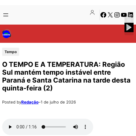
Pular
Skip
Facebook
X
Instagra
Youtu
Lin
para
to
o
content
conteúdo
Tempo
O TEMPO E A TEMPERATURA: Região
Sul mantém tempo instável entre
Paraná e Santa Catarina na tarde desta
quinta-feira (2)
Posted by
Redação
–
1 de julho de 2026