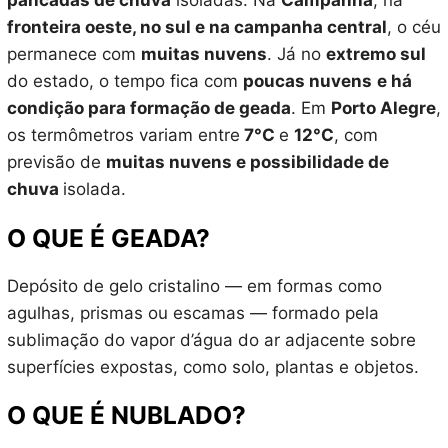
pancadas de chuva
isoladas. Na
Campanha
, na
fronteira oeste, no sul e na campanha central
, o céu
permanece com
muitas nuvens
. Já no
extremo sul
do estado, o tempo fica com
poucas nuvens
e há
condição para formação de geada
. Em
Porto Alegre
,
os termômetros variam entre
7°C
e
12°C
, com
previsão de
muitas nuvens e possibilidade de
chuva
isolada.
O QUE É GEADA?
Depósito de gelo cristalino — em formas como
agulhas, prismas ou escamas — formado pela
sublimação do vapor d’água do ar adjacente sobre
superfícies expostas, como solo, plantas e objetos.
O QUE É NUBLADO?