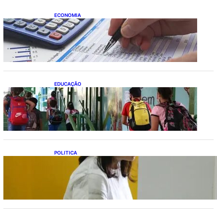
ECONOMIA
Busca dos brasileiros por crédito cresce
16,5%; Mato Grosso lidera ranking entre
estados
EDUCAÇÃO
Ensino fundamental melhora nas redes
municipais
POLITICA
Justiça Eleitoral prevê orçamento de R$ 13,9
bilhões para 2027; proposta segue para
PLOA