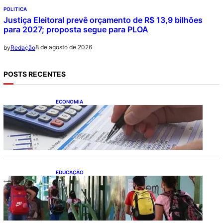
POLITICA
Justiça Eleitoral prevê orçamento de R$ 13,9 bilhões
para 2027; proposta segue para PLOA
8 de agosto de 2026
by
Redação
POSTS RECENTES
ECONOMIA
Busca dos brasileiros por crédito cresce
16,5%; Mato Grosso lidera ranking entre
estados
EDUCAÇÃO
Ensino fundamental melhora nas redes
municipais