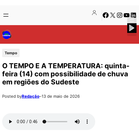
Pular
Skip
Facebook
X
Instagra
Youtu
Lin
para
to
o
content
conteúdo
Tempo
O TEMPO E A TEMPERATURA: quinta-
feira (14) com possibilidade de chuva
em regiões do Sudeste
Posted by
Redação
–
13 de maio de 2026