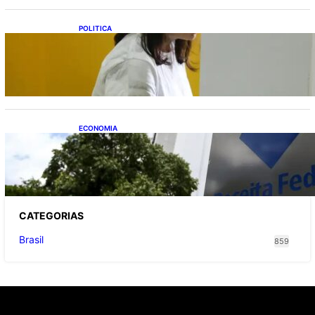
POLITICA
Justiça Eleitoral prevê orçamento de R$ 13,9
bilhões para 2027; proposta segue para
PLOA
ECONOMIA
Receita Federal: novo cronograma da
reforma tributária amplia prazo para o
Simples Nacional
CATEGOR
IAS
Brasil
859