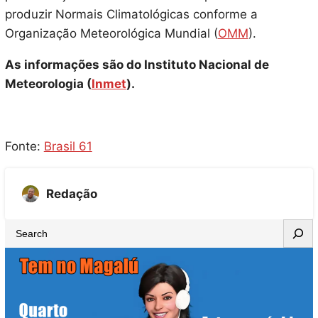
produzir Normais Climatológicas conforme a
Organização Meteorológica Mundial (
OMM
).
As informações são do Instituto Nacional de
Meteorologia (
Inmet
).
Fonte:
Brasil 61
Redação
S
e
a
r
c