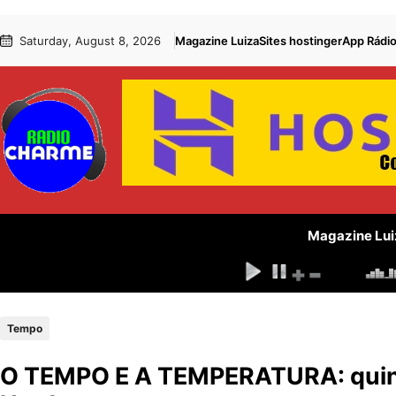
Pular
Skip
Saturday, August 8, 2026
Magazine Luiza
Sites hostinger
App Rádi
para
to
o
content
conteúdo
Magazine Lui
Tempo
O TEMPO E A TEMPERATURA: quint