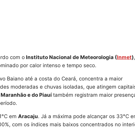
ordo com o
Instituto Nacional de Meteorologia (
Inmet
)
dominado por calor intenso e tempo seco.
avo Baiano até a costa do Ceará, concentra a maior
ades moderadas e chuvas isoladas, que atingem capitai
o
Maranhão e do Piauí
também registram maior presenç
eríodo.
 21°C em
Aracaju
. Já a máxima pode alcançar os 33°C 
100%, com os índices mais baixos concentrados no interi