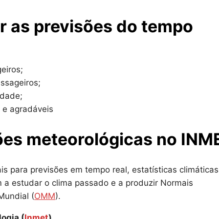
r as previsões do tempo
eiros;
ssageiros;
idade;
s e agradáveis
ões meteorológicas no INM
 para previsões em tempo real, estatísticas climáticas
 a estudar o clima passado e a produzir Normais
Mundial (
OMM
).
ogia (
Inmet
).