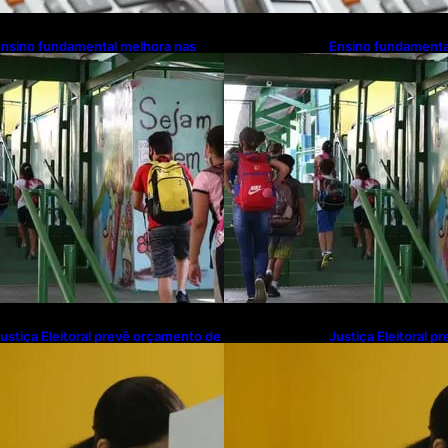
nsino fundamental melhora nas
Ensino fundamenta
edes municipais
redes municipais
ustiça Eleitoral prevê orçamento de
Justiça Eleitoral 
$ 13,9 bilhões para 2027; proposta
R$ 13,9 bilhões pa
egue para PLOA
segue para PLOA