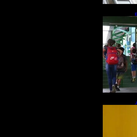
E
r
J
R
s