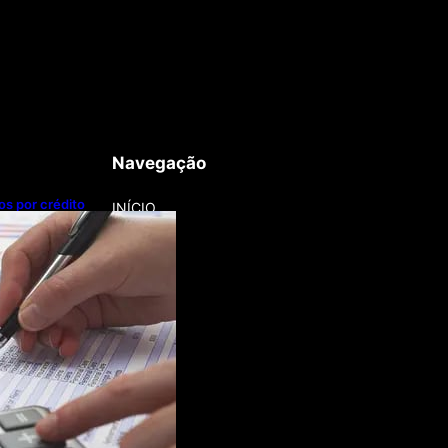
Navegação
os por crédito
INÍCIO
 Grosso lidera
dos