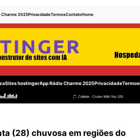
o Charme 2025
Privacidade
Termos
Contato
Home
za
Sites hostinger
App Rádio Charme 2025
Privacidade
Termos
a (28) chuvosa em regiões do