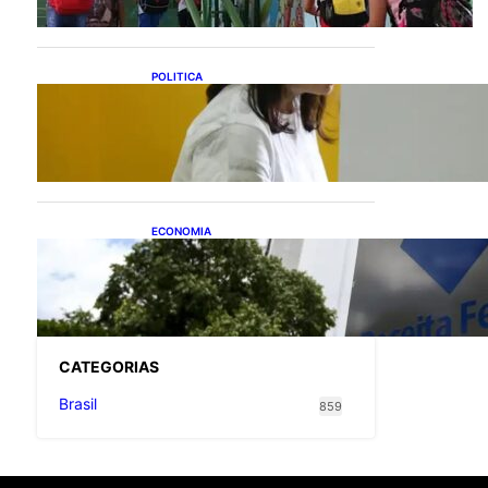
POLITICA
Justiça Eleitoral prevê
orçamento de R$ 13,9
bilhões para 2027; proposta
segue para PLOA
ECONOMIA
Receita Federal: novo
cronograma da reforma
tributária amplia prazo para
o Simples Nacional
CATEGOR
IAS
Brasil
859