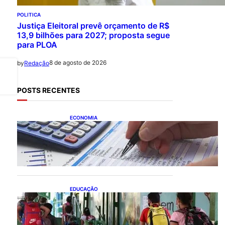
POLITICA
Justiça Eleitoral prevê orçamento de R$
13,9 bilhões para 2027; proposta segue
para PLOA
8 de agosto de 2026
by
Redação
POSTS RECENTES
ECONOMIA
Busca dos brasileiros por
crédito cresce 16,5%; Mato
Grosso lidera ranking entre
estados
EDUCAÇÃO
Ensino fundamental
melhora nas redes
municipais