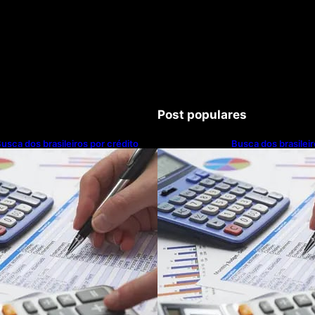
Post populares
usca dos brasileiros por crédito
Busca dos brasileir
resce 16,5%; Mato Grosso lidera
cresce 16,5%; Mato
anking entre estados
ranking entre esta