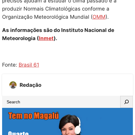
precisos ajudam a estudar o clima passado e a
produzir Normais Climatológicas conforme a
Organização Meteorológica Mundial (
OMM
).
As informações são do Instituto Nacional de
Meteorologia (
Inmet
).
Fonte:
Brasil 61
Redação
S
e
a
r
c