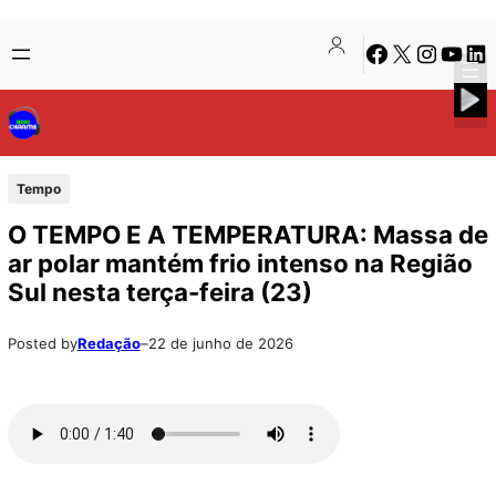
Pular
Skip
Facebook
X
Instagra
Youtu
Lin
para
to
o
content
conteúdo
Tempo
O TEMPO E A TEMPERATURA: Massa de
ar polar mantém frio intenso na Região
Sul nesta terça-feira (23)
Posted by
Redação
–
22 de junho de 2026