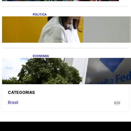
POLITICA
Justiça Eleitoral prevê orçamento de R$ 13,9
bilhões para 2027; proposta segue para
PLOA
ECONOMIA
Receita Federal: novo cronograma da
reforma tributária amplia prazo para o
Simples Nacional
CATEGOR
IAS
Brasil
859