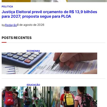
POLITICA
Justiça Eleitoral prevê orçamento de R$ 13,9 bilhões
para 2027; proposta segue para PLOA
8 de agosto de 2026
by
Redação
POSTS RECENTES
ECONOMIA
Busca dos brasileiros por crédito cresce
16,5%; Mato Grosso lidera ranking entre
estados
EDUCAÇÃO
Ensino fundamental melhora nas redes
municipais