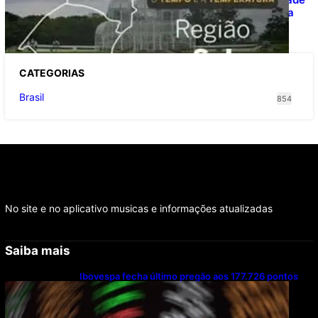
avança e provoca temporais no Sul nesta
quinta-feira
CATEGOR
IAS
Brasil
854
No site e no aplicativo musicas e informações atualizadas
Saiba mais
Ibovespa fecha último pregão aos 177.726 pontos