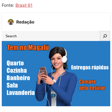
Fonte:
Brasil 61
Redação
S
e
a
r
c
h