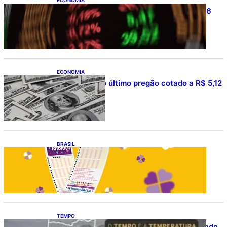
Ibovespa fecha último pregão aos 177.726
pontos
ECONOMIA
Dólar fecha o último pregão cotado a R$ 5,12
BRASIL
Resultado da lotofácil 3754: sorteio de
quarta-feira (05/08/2026)
TEMPO
O TEMPO E A TEMPERATURA: Instabilidade