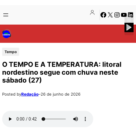
Pular
Skip
Facebook
X
Instagra
Youtu
Lin
para
to
o
content
conteúdo
Tempo
O TEMPO E A TEMPERATURA: litoral
nordestino segue com chuva neste
sábado (27)
Posted by
Redação
–
26 de junho de 2026