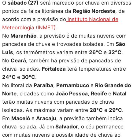
O
sábado (27)
será marcado por chuva em diversos
pontos da faixa litorânea da
Região Nordeste
, de
acordo com a previsão do
Instituto Nacional de
Meteorologia (INMET)
.
No
Maranhão
, a previsão é de muitas nuvens com
pancadas de chuva e trovoadas isoladas. Em
São
Luís
, os termômetros variam entre
26°C
e
32°C
.
No
Ceará
, também há previsão de pancadas de
chuva isoladas.
Fortaleza
terá temperaturas entre
24°C
e
30°C
.
No litoral da
Paraíba
,
Pernambuco
e
Rio Grande do
Norte
, cidades como
João Pessoa
,
Recife
e
Natal
terão muitas nuvens com pancadas de chuva
isoladas. As máximas variam entre
28°C
e
29°C
.
Em
Maceió
e
Aracaju
, a previsão também indica
chuva isolada. Já em
Salvador
, o céu permanece
com muitas nuvens e possibilidade de chuva ao