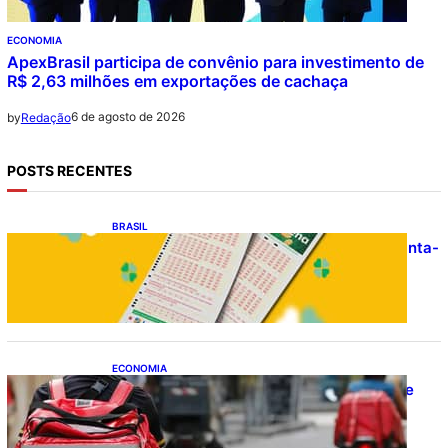
ECONOMIA
ApexBrasil participa de convênio para investimento de
R$ 2,63 milhões em exportações de cachaça
6 de agosto de 2026
by
Redação
POSTS RECENTES
BRASIL
Resultado da Mega-Sena 3041 nesta quinta-
feira (06/08/2026)
ECONOMIA
CAIXA e iFood facilitam financiamento de
motos e bicicletas elétricas para
entregadores