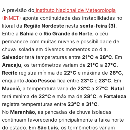
A previsão do
Instituto Nacional de Meteorologia
(INMET)
aponta continuidade das instabilidades no
litoral da
Região Nordeste
nesta
sexta-feira (3)
.
Entre a
Bahia
e o
Rio Grande do Norte
, o céu
permanece com muitas nuvens e possibilidade de
chuva isolada em diversos momentos do dia.
Salvador
terá temperaturas entre
21°C
e
28°C
. Em
Aracaju
, os termômetros variam de
21°C
a
27°C
.
Recife
registra mínima de
22°C
e máxima de
28°C
,
enquanto
João Pessoa
fica entre
23°C
e
28°C
. Em
Maceió
, a temperatura varia de
23°C
a
27°C
.
Natal
terá mínima de
22°C
e máxima de
28°C
, e
Fortaleza
registra temperaturas entre
23°C
e
31°C
.
No
Maranhão
, as pancadas de chuva isoladas
continuam favorecendo principalmente a faixa norte
do estado. Em
São Luís
, os termômetros variam