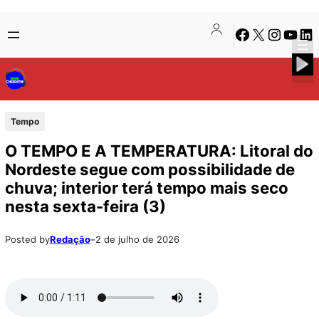
Pular
Skip
Facebook
X
Instagra
Youtu
Lin
para
to
o
content
conteúdo
Tempo
O TEMPO E A TEMPERATURA: Litoral do
Nordeste segue com possibilidade de
chuva; interior terá tempo mais seco
nesta sexta-feira (3)
Posted by
Redação
–
2 de julho de 2026