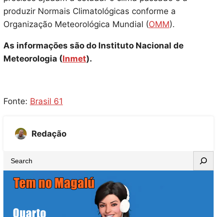
produzir Normais Climatológicas conforme a
Organização Meteorológica Mundial (
OMM
).
As informações são do Instituto Nacional de
Meteorologia (
Inmet
).
Fonte:
Brasil 61
Redação
S
e
a
r
c