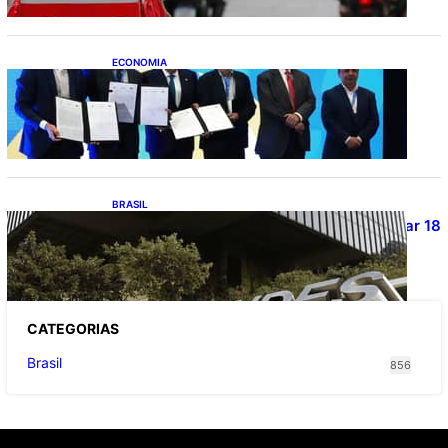
ECONOMIA
ApexBrasil participa de convênio para
investimento de R$ 2,63 milhões em
exportações de cachaça
BRASIL
Projetos de saneamento podem beneficiar 18
milhões de brasileiros
CATEGOR
IAS
Brasil
856