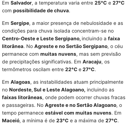
Em
Salvador
, a temperatura varia entre
25°C
e
27°C
com
possibilidade de chuva
.
Em
Sergipe
, a maior presença de nebulosidade e as
condições para chuva isolada concentram-se no
Centro-Oeste e Leste Sergipano,
incluindo a
faixa
litorânea
. No
Agreste e no Sertão Sergipano
, o céu
permanece com
muitas nuvens
, mas sem previsão
de precipitações significativas. Em
Aracaju
, os
termômetros oscilam entre
22°C
e
27°C
.
Em
Alagoas
, as instabilidades atuam principalmente
no
Nordeste, Sul e Leste Alagoano,
incluindo as
faixas litorâneas
, onde podem ocorrer chuvas fracas
e passageiras. No
Agreste e no Sertão Alagoano
, o
tempo permanece
estável com muitas nuvens
. Em
Maceió
, a mínima é de
23°C
e a máxima de
27°C
.