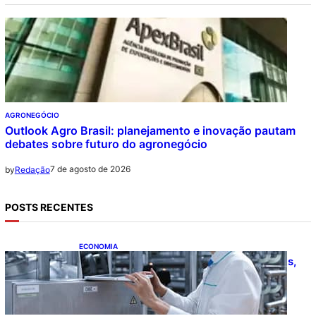
AGRONEGÓCIO
Outlook Agro Brasil: planejamento e inovação pautam
debates sobre futuro do agronegócio
7 de agosto de 2026
by
Redação
POSTS RECENTES
ECONOMIA
CNI: indústria investe em máquinas novas,
mas modernização tecnológica avança
lentamente