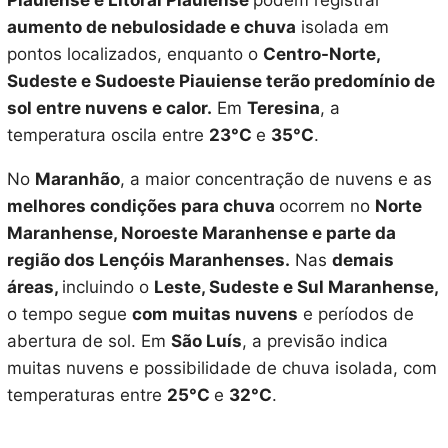
Piauiense e Litoral Piauiense
podem registrar
aumento de nebulosidade e chuva
isolada em
pontos localizados, enquanto o
Centro-Norte,
Sudeste e Sudoeste Piauiense terão predomínio de
sol entre nuvens e calor.
Em
Teresina
, a
temperatura oscila entre
23°C
e
35°C
.
No
Maranhão
, a maior concentração de nuvens e as
melhores condições para chuva
ocorrem no
Norte
Maranhense, Noroeste Maranhense e parte da
região dos Lençóis Maranhenses.
Nas
demais
áreas,
incluindo o
Leste, Sudeste e Sul Maranhense,
o tempo segue
com muitas nuvens
e períodos de
abertura de sol. Em
São Luís
, a previsão indica
muitas nuvens e possibilidade de chuva isolada, com
temperaturas entre
25°C
e
32°C
.