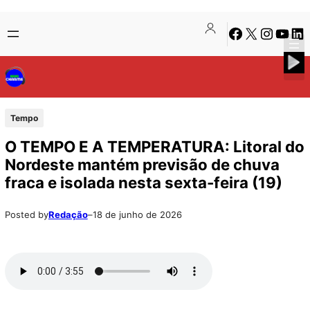
Pular
Skip
Facebook
X
Instagra
Youtu
Lin
para
to
o
content
conteúdo
Tempo
O TEMPO E A TEMPERATURA: Litoral do
Nordeste mantém previsão de chuva
fraca e isolada nesta sexta-feira (19)
Posted by
Redação
–
18 de junho de 2026