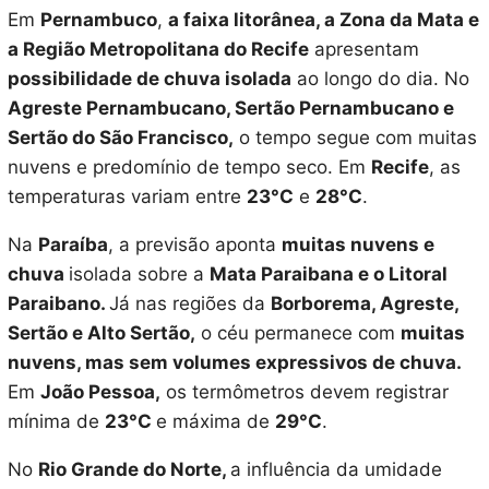
Em
Pernambuco
,
a faixa litorânea, a Zona da Mata e
a Região Metropolitana do Recife
apresentam
possibilidade de chuva isolada
ao longo do dia. No
Agreste Pernambucano, Sertão Pernambucano e
Sertão do São Francisco,
o tempo segue com muitas
nuvens e predomínio de tempo seco. Em
Recife
, as
temperaturas variam entre
23°C
e
28°C
.
Na
Paraíba
, a previsão aponta
muitas nuvens e
chuva
isolada sobre a
Mata Paraibana e o Litoral
Paraibano.
Já nas regiões da
Borborema, Agreste,
Sertão e Alto Sertão,
o céu permanece com
muitas
nuvens, mas sem volumes expressivos de chuva.
Em
João Pessoa,
os termômetros devem registrar
mínima de
23°C
e máxima de
29°C
.
No
Rio Grande do Norte,
a influência da umidade