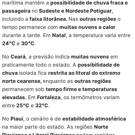
marítima mantém a
possibilidade de chuva fraca e
passageira
no
Sudeste e Nordeste Potiguar,
incluindo a
faixa litorânea.
Nas
outras regiões
o
tempo permanece com
muitas nuvens e calor
durante a tarde. Em
Natal
, a temperatura varia entre
24°C
e
30°C
.
No
Ceará
, a previsão indica
muitas nuvens
em
praticamente todo o estado. A
possibilidade de
chuva
isolada fica
restrita ao litoral do extremo
norte cearense,
enquanto as
outras regiões
permanecem sob
tempo firme e temperaturas
elevadas.
Em
Fortaleza
, os termômetros variam
entre
25°C
e
32°C
.
No
Piauí
, o cenário é de
estabilidade atmosférica
na maior parte do estado. As regiões
Norte