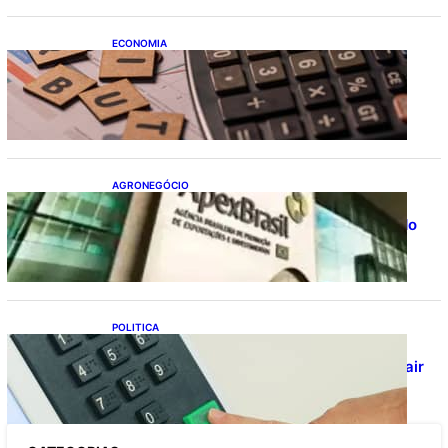
ECONOMIA
Após pedido de entidades empresariais,
Receita flexibiliza regras da Reforma
Tributária
AGRONEGÓCIO
Outlook Agro Brasil: planejamento e
inovação pautam debates sobre futuro do
agronegócio
POLITICA
Viracasacas? Em 2022, 259 municípios
votaram mais em Lula no 1º turno e em Jair
no 2º