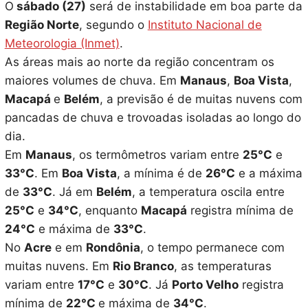
O
sábado (27)
será de instabilidade em boa parte da
Região Norte
, segundo o
Instituto Nacional de
Meteorologia (Inmet)
.
As áreas mais ao norte da região concentram os
maiores volumes de chuva. Em
Manaus
,
Boa Vista
,
Macapá
e
Belém
, a previsão é de muitas nuvens com
pancadas de chuva e trovoadas isoladas ao longo do
dia.
Em
Manaus
, os termômetros variam entre
25°C
e
33°C
. Em
Boa Vista
, a mínima é de
26°C
e a máxima
de
33°C
. Já em
Belém
, a temperatura oscila entre
25°C
e
34°C
, enquanto
Macapá
registra mínima de
24°C
e máxima de
33°C
.
No
Acre
e em
Rondônia
, o tempo permanece com
muitas nuvens. Em
Rio Branco
, as temperaturas
variam entre
17°C
e
30°C
. Já
Porto Velho
registra
mínima de
22°C
e máxima de
34°C
.