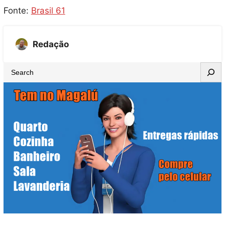
Fonte:
Brasil 61
Redação
S
e
a
r
c
h