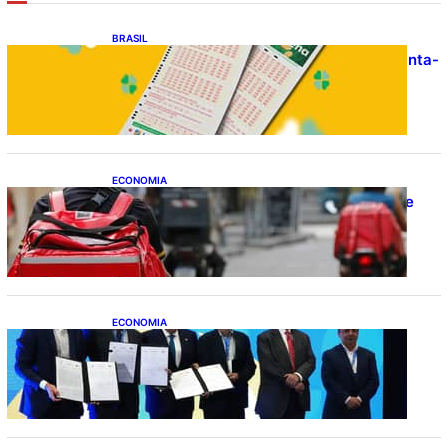
BRASIL
Resultado da Mega-Sena 3041 nesta quinta-
feira (06/08/2026)
ECONOMIA
CAIXA e iFood facilitam financiamento de
motos e bicicletas elétricas para
entregadores
ECONOMIA
ApexBrasil participa de convênio para
investimento de R$ 2,63 milhões em
exportações de cachaça