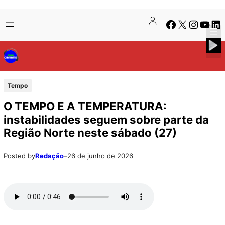
Pular
Skip
Facebook
X
Instagra
Youtu
Lin
para
to
o
content
conteúdo
Tempo
O TEMPO E A TEMPERATURA:
instabilidades seguem sobre parte da
Região Norte neste sábado (27)
Posted by
Redação
–
26 de junho de 2026