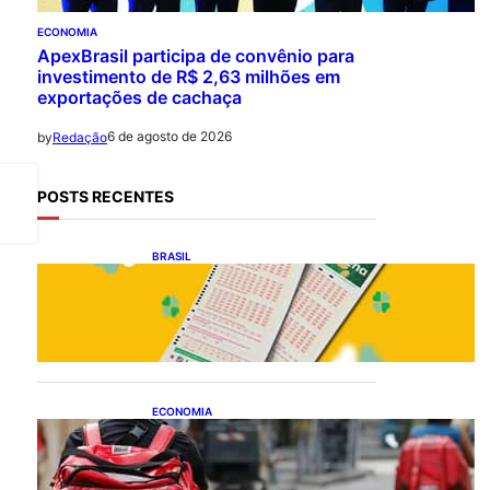
ECONOMIA
ApexBrasil participa de convênio para
investimento de R$ 2,63 milhões em
exportações de cachaça
6 de agosto de 2026
by
Redação
POSTS RECENTES
BRASIL
Resultado da Mega-Sena
3041 nesta quinta-feira
(06/08/2026)
ECONOMIA
CAIXA e iFood facilitam
financiamento de motos e
bicicletas elétricas para