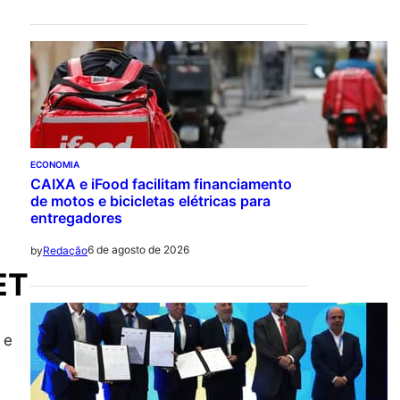
ECONOMIA
CAIXA e iFood facilitam financiamento
de motos e bicicletas elétricas para
entregadores
6 de agosto de 2026
by
Redação
ET
 e