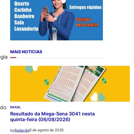
r
c
h
MAIS NOTICIAS
ogia
 do
BRASIL
Resultado da Mega-Sena 3041 nesta
quinta-feira (06/08/2026)
6 de agosto de 2026
by
Redação