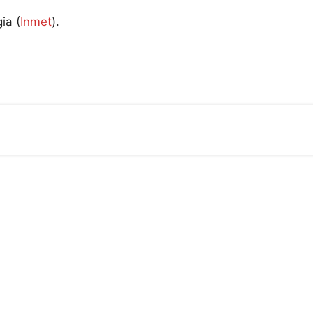
ia (
Inmet
).