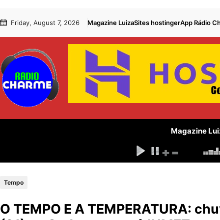
Pular
Skip
Friday, August 7, 2026
Magazine Luiza
Sites hostinger
App Rádio C
para
to
o
content
conteúdo
Magazine Lui
Tempo
O TEMPO E A TEMPERATURA: chuva