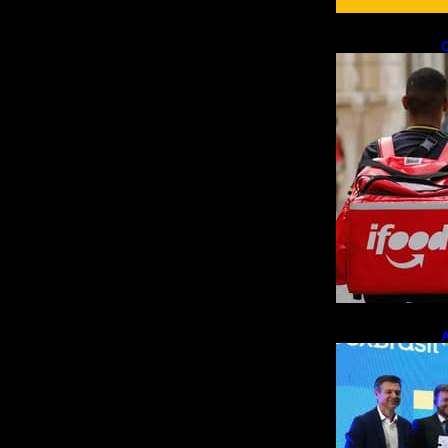
C
f
e
A
p
m