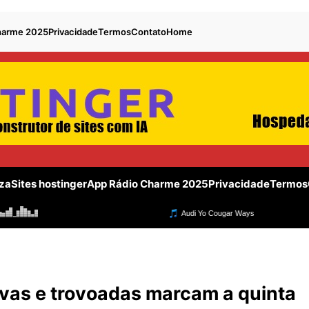
harme 2025
Privacidade
Termos
Contato
Home
za
Sites hostinger
App Rádio Charme 2025
Privacidade
Termos
s e trovoadas marcam a quinta