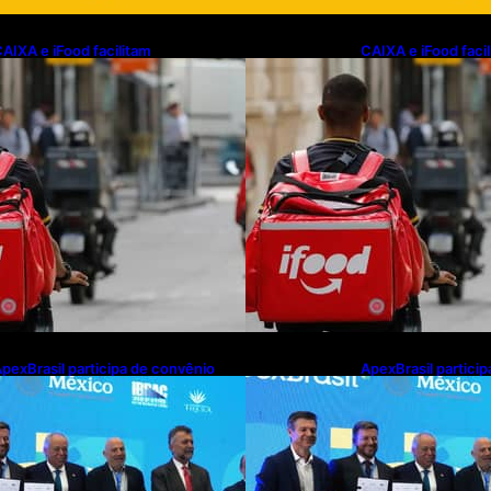
AIXA e iFood facilitam
CAIXA e iFood faci
inanciamento de motos e bicicletas
financiamento de m
létricas para entregadores
elétricas para ent
pexBrasil participa de convênio
ApexBrasil partici
ara investimento de R$ 2,63
para investimento 
ilhões em exportações de cachaça
milhões em export