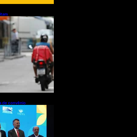
litam
otos e bicicletas
regadores
pa de convênio
de R$ 2,63
ações de cachaça