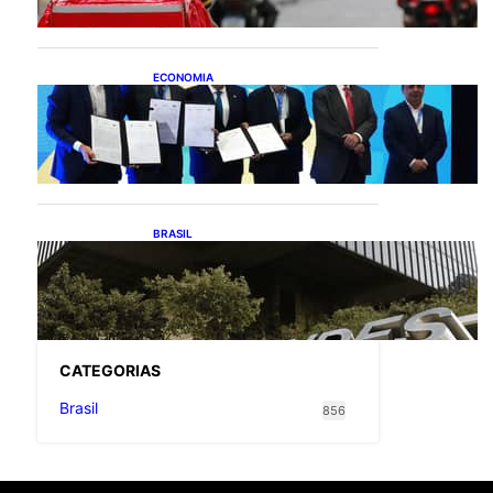
entregadores
ECONOMIA
ApexBrasil participa de
convênio para investimento
de R$ 2,63 milhões em
exportações de cachaça
BRASIL
Projetos de saneamento
podem beneficiar 18
milhões de brasileiros
CATEGOR
IAS
Brasil
856