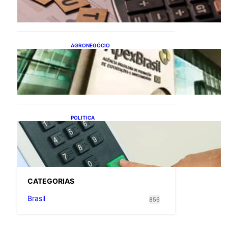
flexibiliza regras da
Reforma Tributária
AGRONEGÓCIO
Outlook Agro Brasil:
planejamento e inovação
pautam debates sobre
futuro do agronegócio
POLITICA
Viracasacas? Em 2022, 259
municípios votaram mais
em Lula no 1º turno e em
Jair no 2º
CATEGOR
IAS
Brasil
856