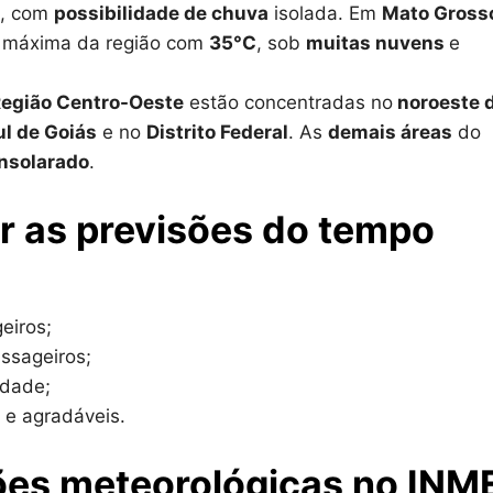
, com
possibilidade de chuva
isolada. Em
Mato Gross
r máxima da região com
35°C
, sob
muitas nuvens
e
egião Centro-Oeste
estão concentradas no
noroeste 
ul de Goiás
e no
Distrito Federal
. As
demais áreas
do
nsolarado
.
r as previsões do tempo
eiros;
ssageiros;
idade;
 e agradáveis.
ões meteorológicas no INM