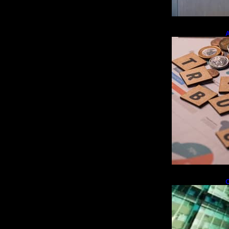
A
e
r
O
i
f