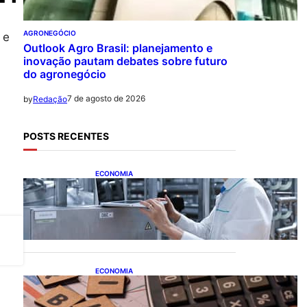
AGRONEGÓCIO
 e
Outlook Agro Brasil: planejamento e
inovação pautam debates sobre futuro
do agronegócio
7 de agosto de 2026
by
Redação
POSTS RECENTES
ECONOMIA
CNI: indústria investe em
máquinas novas, mas
modernização tecnológica
avança lentamente
ECONOMIA
Após pedido de entidades
empresariais, Receita