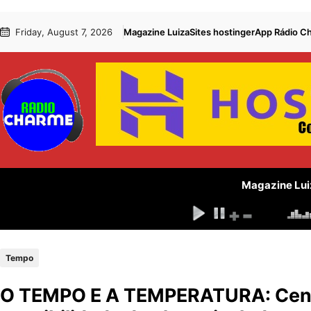
Pular
Skip
Friday, August 7, 2026
Magazine Luiza
Sites hostinger
App Rádio C
para
to
o
content
conteúdo
Magazine Lui
Tempo
O TEMPO E A TEMPERATURA: Centr