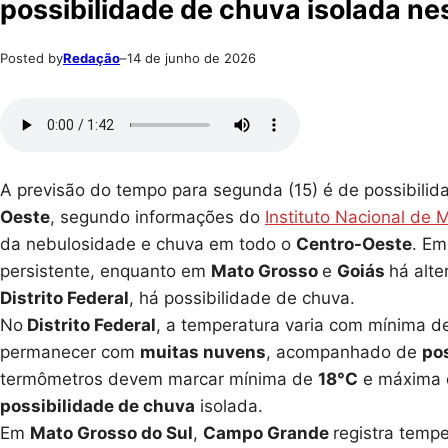
possibilidade de chuva isolada ne
Posted by
Redação
–
14 de junho de 2026
A previsão do tempo para segunda (15) é de possibili
Oeste
, segundo informações do
Instituto Nacional de 
da nebulosidade e chuva em todo o
Centro-Oeste
. E
persistente, enquanto em
Mato Grosso
e
Goiás
há alte
Distrito Federal
, há possibilidade de chuva.
No
Distrito Federal
, a temperatura varia com mínima 
permanecer com
muitas nuvens
, acompanhado de
po
termômetros devem marcar mínima de
18°C
e máxima
possibilidade de chuva
isolada.
Em
Mato Grosso do Sul
,
Campo Grande
registra temp