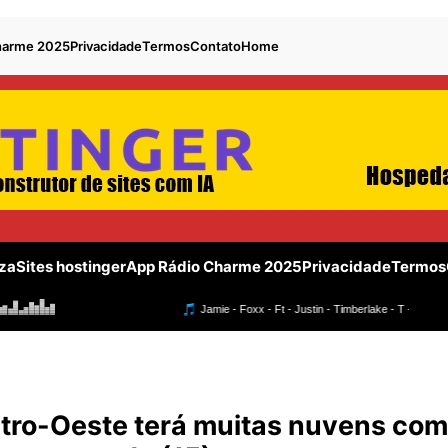
harme 2025
Privacidade
Termos
Contato
Home
za
Sites hostinger
App Rádio Charme 2025
Privacidade
Termos
o-Oeste terá muitas nuvens com