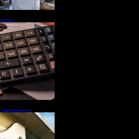
tidades
a flexibiliza
Tributária
l: planejamento e
ebates sobre
ócio