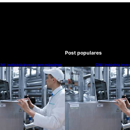
Post populares
NI: indústria investe em máquinas
CNI: indústria inv
novas, mas modernização
novas, mas moder
ecnológica avança lentamente
tecnológica avanç