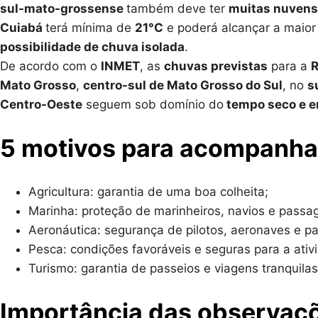
sul-mato-grossense
também deve ter
muitas nuvens
Cuiabá
terá mínima de
21°C
e poderá alcançar a maio
possibilidade de chuva isolada
.
De acordo com o
INMET
, as
chuvas previstas
para a
R
Mato Grosso
,
centro-sul de Mato Grosso do Sul
, no
s
Centro-Oeste
seguem sob domínio do
tempo seco e e
5 motivos para acompanha
Agricultura: garantia de uma boa colheita;
Marinha: proteção de marinheiros, navios e passag
Aeronáutica: segurança de pilotos, aeronaves e pa
Pesca: condições favoráveis e seguras para a ativ
Turismo: garantia de passeios e viagens tranquilas
Importância das observaç