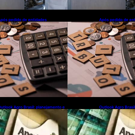
pós pedido de entidades
Após pedido de en
mpresariais, Receita flexibiliza
empresariais, Receit
egras da Reforma Tributária
regras da Reforma 
utlook Agro Brasil: planejamento e
Outlook Agro Brasi
novação pautam debates sobre
inovação pautam d
uturo do agronegócio
futuro do agroneg