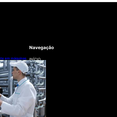
Navegação
este em máquinas
INÍCIO
nização
a lentamente