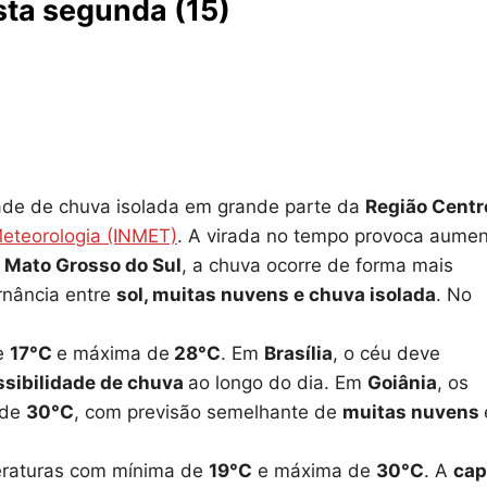
sta segunda (15)
dade de chuva isolada em grande parte da
Região Centr
Meteorologia (INMET)
. A virada no tempo provoca aume
m
Mato Grosso do Sul
, a chuva ocorre de forma mais
rnância entre
sol, muitas nuvens e chuva isolada
. No
de
17°C
e máxima de
28°C
. Em
Brasília
, o céu deve
ssibilidade de chuva
ao longo do dia. Em
Goiânia
, os
 de
30°C
, com previsão semelhante de
muitas nuvens
eraturas com mínima de
19°C
e máxima de
30°C
. A
cap