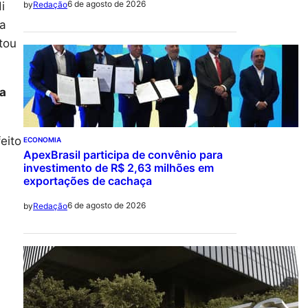
6 de agosto de 2026
i
by
Redação
ta
tou
ia
eito
ECONOMIA
ApexBrasil participa de convênio para
investimento de R$ 2,63 milhões em
exportações de cachaça
6 de agosto de 2026
by
Redação