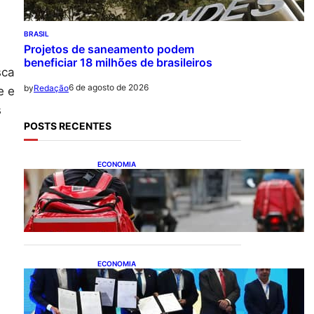
BRASIL
Projetos de saneamento podem
beneficiar 18 milhões de brasileiros
sca
6 de agosto de 2026
by
Redação
e e
s
POSTS RECENTES
ECONOMIA
CAIXA e iFood facilitam
financiamento de motos e
bicicletas elétricas para
entregadores
ECONOMIA
ApexBrasil participa de
convênio para investimento
de R$ 2,63 milhões em