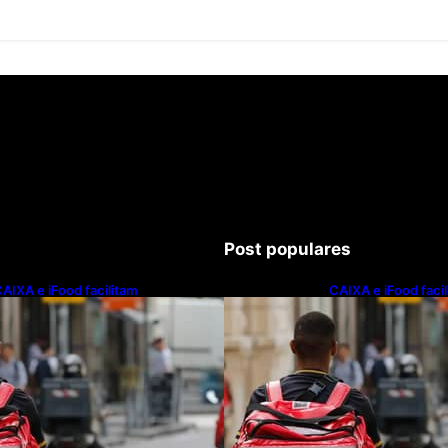
Post populares
AIXA e iFood facilitam
CAIXA e iFood faci
inanciamento de motos e bicicletas
financiamento de m
létricas para entregadores
elétricas para ent