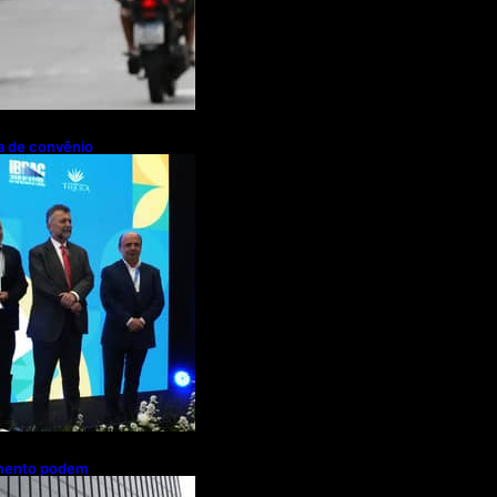
pa de convênio
de R$ 2,63
ações de cachaça
amento podem
es de brasileiros