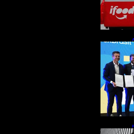
A
p
m
b