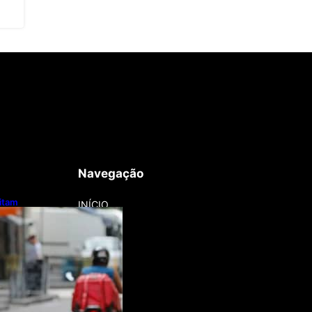
Navegação
litam
INÍCIO
otos e bicicletas
regadores