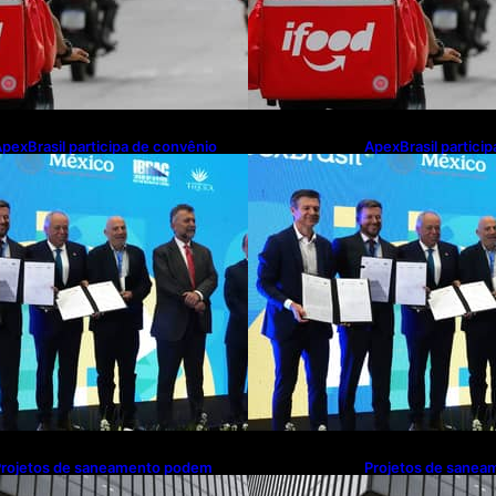
pexBrasil participa de convênio
ApexBrasil partici
ara investimento de R$ 2,63
para investimento 
ilhões em exportações de cachaça
milhões em export
Projetos de saneamento podem
Projetos de sane
eneficiar 18 milhões de brasileiros
beneficiar 18 milhõ