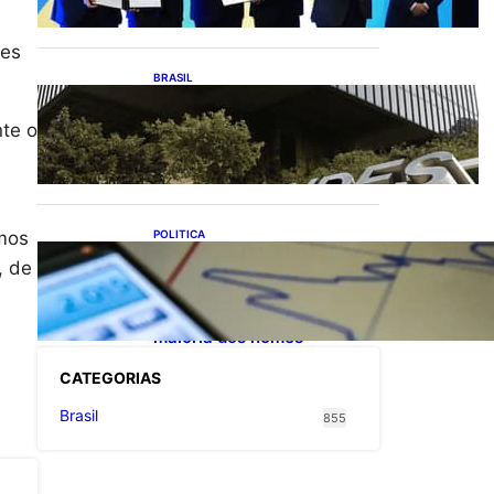
exportações de cachaça
tes
BRASIL
Projetos de saneamento
podem beneficiar 18
nte o
milhões de brasileiros
POLITICA
imos
TCU lista mais de 6 mil
, de
responsáveis com contas
irregulares; Nordeste e
Sudeste concentram
maioria dos nomes
CATEGOR
IAS
Brasil
855