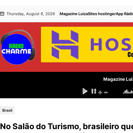
Pular
Skip
Thursday, August 6, 2026
Magazine Luiza
Sites hostinger
App Rádi
para
to
o
content
conteúdo
Magazine Lui
Brasil
No Salão do Turismo, brasileiro 