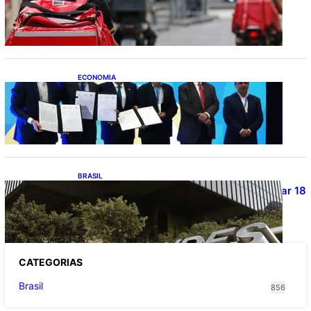
motos e bicicletas elétricas para
entregadores
ECONOMIA
ApexBrasil participa de convênio para
investimento de R$ 2,63 milhões em
exportações de cachaça
BRASIL
Projetos de saneamento podem beneficiar 18
milhões de brasileiros
CATEGOR
IAS
Brasil
856