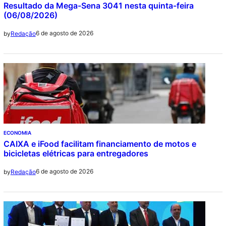
Resultado da Mega-Sena 3041 nesta quinta-feira
(06/08/2026)
6 de agosto de 2026
by
Redação
ECONOMIA
CAIXA e iFood facilitam financiamento de motos e
bicicletas elétricas para entregadores
6 de agosto de 2026
by
Redação