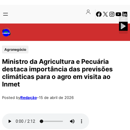
Pular
Skip
Facebook
X
Instagra
Youtu
Lin
para
to
o
content
conteúdo
Agronegócio
Ministro da Agricultura e Pecuária
destaca importância das previsões
climáticas para o agro em visita ao
Inmet
Posted by
Redação
–
15 de abril de 2026