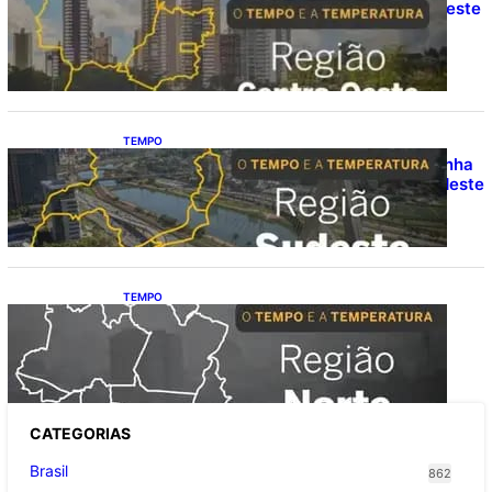
O TEMPO E A TEMPERATURA: Centro-Oeste
segue com calor e baixa umidade na
segunda-feira (10)
TEMPO
O TEMPO E A TEMPERATURA: chuva ganha
espaço e temperaturas diminuem no Sudeste
nesta segunda-feira (10)
TEMPO
O TEMPO E A TEMPERATURA: segunda
mantém chuva na faixa oeste da Região
Norte
CATEGOR
IAS
Brasil
862