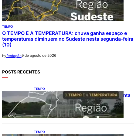
TEMPO
O TEMPO E A TEMPERATURA: chuva ganha espaço e
temperaturas diminuem no Sudeste nesta segunda-feira
(10)
9 de agosto de 2026
by
Redação
POSTS RECENTES
TEMPO
O TEMPO E A TEMPERATURA: frio aumenta
e chuva persiste em áreas do Sul nesta
segunda-feira (10)
TEMPO