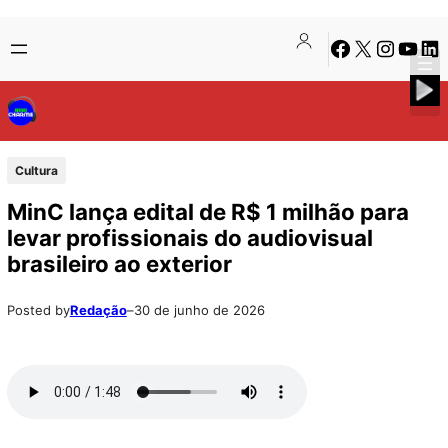
Pular
Skip
Facebook
X
Instagra
Youtu
Lin
para
to
o
content
conteúdo
Cultura
MinC lança edital de R$ 1 milhão para
levar profissionais do audiovisual
brasileiro ao exterior
Posted by
Redação
–
30 de junho de 2026