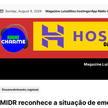
Pular
Skip
Sunday, August 9, 2026
Magazine Luiza
Sites hostinger
App Rádio
para
to
o
content
conteúdo
Magazine Lui
Desenvolvimento regional
MIDR reconhece a situação de eme