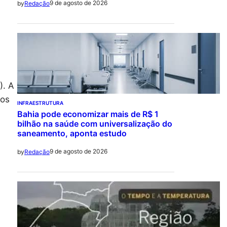
9 de agosto de 2026
by
Redação
). A
 os
INFRAESTRUTURA
Bahia pode economizar mais de R$ 1
bilhão na saúde com universalização do
saneamento, aponta estudo
9 de agosto de 2026
by
Redação