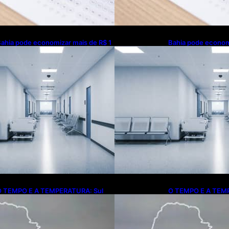
ahia pode economizar mais de R$ 1
Bahia pode econom
ilhão na saúde com universalização
bilhão na saúde co
o saneamento, aponta estudo
do saneamento, ap
O TEMPO E A TEMPERATURA: Sul
O TEMPO E A TEM
erá chuva, frio e possibilidade de
terá chuva, frio e p
rovoadas neste domingo (9)
trovoadas neste d