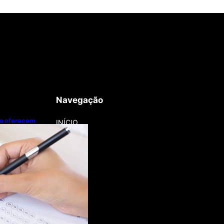
Navegação
os oferecem
INÍCIO
smo durante o