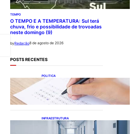
TEMPO
O TEMPO E A TEMPERATURA: Sul terá
chuva, frio e possibilidade de trovoadas
neste domingo (9)
8 de agosto de 2026
by
Redação
POSTS RECENTES
POLITICA
Concursos públicos
oferecem oportunidades
mesmo durante o
calendário eleitoral
INFRAESTRUTURA
Bahia pode economizar
mais de R$ 1 bilhão na