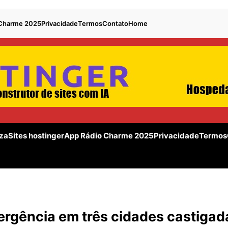
 Charme 2025
Privacidade
Termos
Contato
Home
za
Sites hostinger
App Rádio Charme 2025
Privacidade
Termos
rgência em três cidades castigad