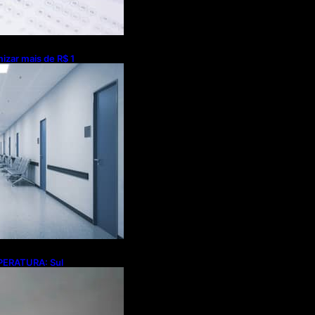
izar mais de R$ 1
m universalização
onta estudo
PERATURA: Sul
ossibilidade de
omingo (9)