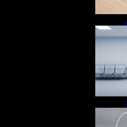
B
b
d
t
t