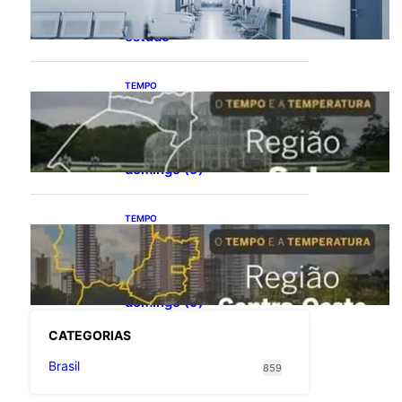
saúde com universalização
do saneamento, aponta
estudo
TEMPO
O TEMPO E A
TEMPERATURA: Sul terá
chuva, frio e possibilidade
de trovoadas neste
domingo (9)
TEMPO
O TEMPO E A
TEMPERATURA: calor
intenso predomina no
Centro-Oeste neste
domingo (9)
CATEGOR
IAS
Brasil
859