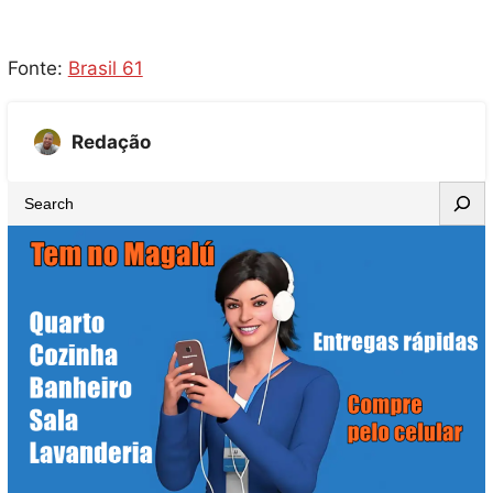
Fonte:
Brasil 61
Redação
S
e
a
r
c
h