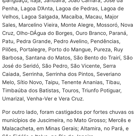
Ipanguaçu, Itajá, Jandaíra, João Câmara, José da
Penha, Lagoa D’Anta, Lagoa de Pedras, Lagoa de
Velhos, Lagoa Salgada, Macaíba, Macau, Major
Sales, Marcelino Vieira, Monte Alegre, Mossoró, Nova
Cruz, Olho-DÁgua do Borges, Ouro Branco, Paraná,
Patu, Pedra Grande, Pedro Avelino, Pendências,
Pilões, Portalegre, Porto do Mangue, Pureza, Ruy
Barbosa, Santana do Matos, São Bento do Trairí, São
José do Seridó, São Pedro, São Vicente, Serra
Caiada, Serrinha, Serrinha dos Pintos, Severiano
Melo, Sítio Novo, Taipu, Tenente Ananias, Tibau,
Timbaúba dos Batistas, Touros, Triunfo Potiguar,
Umarizal, Venha-Ver e Vera Cruz.
Por outro lado, foram castigados por fortes chuvas os
municípios de Juscimeira, no Mato Grosso; Mercês e
Malacacheta, em Minas Gerais; Altamira, no Pará, e