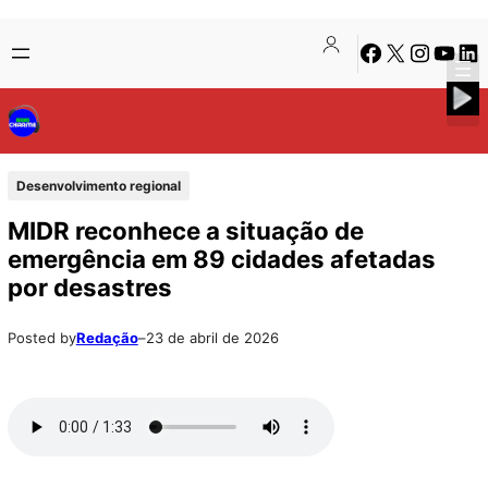
Pular
Skip
Facebook
X
Instagra
Youtu
Lin
para
to
o
content
conteúdo
Desenvolvimento regional
MIDR reconhece a situação de
emergência em 89 cidades afetadas
por desastres
Posted by
Redação
–
23 de abril de 2026