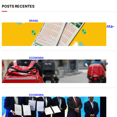
POSTS RECENTES
BRASIL
Resultado da Mega-Sena 3041 nesta quinta-
feira (06/08/2026)
ECONOMIA
CAIXA e iFood facilitam financiamento de
motos e bicicletas elétricas para
entregadores
ECONOMIA
ApexBrasil participa de convênio para
investimento de R$ 2,63 milhões em
exportações de cachaça